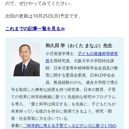
ので、ぜひやってみてください。
次回の更新は10月25日(月)予定です。
これまでの記事一覧を見る≫
和久田 学（わくた まなぶ）先生
小児発達学博士、
子どもの発達科学研究
所
主席研究員、大阪大学大学院特任講
師、日本児童青年精神医学会会員及び教
育に関する委員会委員、日本LD学会会
員。教員経験ののち、連合大学院で博士
号を取得した稀有な経歴を持つ研究者。日本の教育、子育
ての世界に科学的根拠に基づく先進的な研究やプログラム
を導入。「愛と科学は両立する」を信条に、子どもたちが
本来持っている能力を存分に発揮できるよう、研究・開
発・社会実装に力を注いでいる。
著書に
『科学的に考える子育て～エビデンスに基づく10の