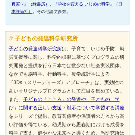
真実～』（緑書房）、『学校を変える いじめの科学』（日
本評論社）
。その他論文多数。
子どもの発達科学研究所
子どもの発達科学研究所
は、子育て、いじめ予防、就
労支援等に関し、科学的根拠に基づくプログラムの研
究開発と提供を行う日本では数少ない社会実装団体。
なかでも脳科学、行動科学、疫学統計学による
『3Ds（スリーディーズ）アプローチ』は、実効性の
高いオリジナルプログラムとして注目を集めている。
また、
子どもの「こころ」の発達や、子どもの「学
び」に関する正しい支援・対応について学習する講座
をシリーズで提供。教育関係者や保護者の方々から高
い評価を得ている。幼児期から思春期における成長を
科学で支え、健やかな未来へと導くため、当研究所は