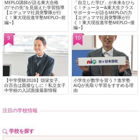
MEPLO講師が語る東大合格
「自立した学び」が未来をひら
の“その先”を見据えた学習指導
く！チューター&東大生クラス
【エデュママ社員突撃隊が行
サポーターが語るMEPLOの力
く！東大現役進学塾MEPLO−前
【エデュママ社員突撃隊が行
編−】
く！東大現役進学塾MEPLO−後
編−】
【中学受験2026】頌栄女子、
小学生が数学を習う？進学塾
白百合は面接なしに！私立女子
AiQが先取り学習をすすめる理
中学校の入試面接最新情報
由
注目の学校情報
学校を探す