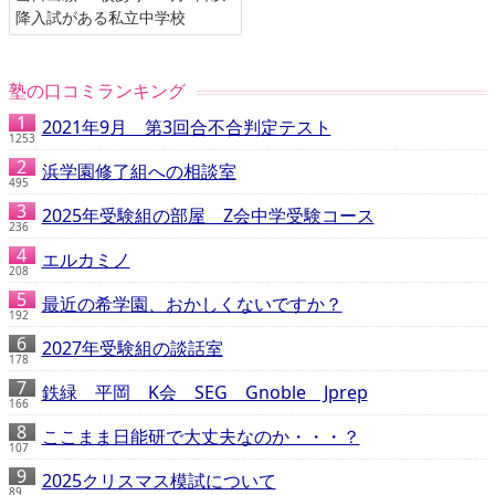
降入試がある私立中学校
塾の口コミランキング
2021年9月 第3回合不合判定テスト
1253
浜学園修了組への相談室
495
2025年受験組の部屋 Z会中学受験コース
236
エルカミノ
208
最近の希学園、おかしくないですか？
192
2027年受験組の談話室
178
鉄緑 平岡 K会 SEG Gnoble Jprep
166
ここまま日能研で大丈夫なのか・・・？
107
2025クリスマス模試について
89