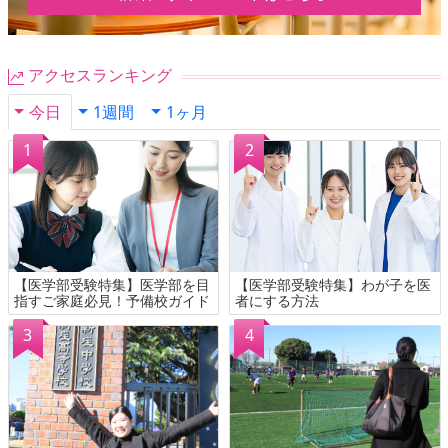
アクセスランキング
今日
1週間
1ヶ月
【医学部受験特集】医学部を目
【医学部受験特集】わが子を医
指すご家庭必見！予備校ガイド
者にする方法