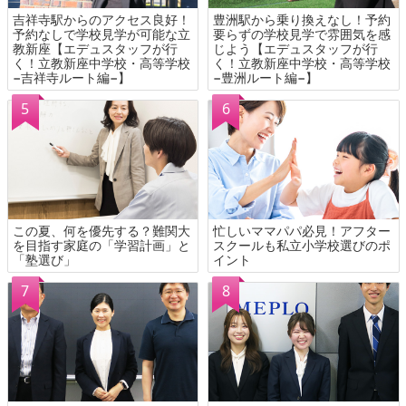
吉祥寺駅からのアクセス良好！
豊洲駅から乗り換えなし！予約
予約なしで学校見学が可能な立
要らずの学校見学で雰囲気を感
教新座【エデュスタッフが行
じよう【エデュスタッフが行
く！立教新座中学校・高等学校
く！立教新座中学校・高等学校
−吉祥寺ルート編−】
−豊洲ルート編−】
この夏、何を優先する？難関大
忙しいママパパ必見！アフター
を目指す家庭の「学習計画」と
スクールも私立小学校選びのポ
「塾選び」
イント