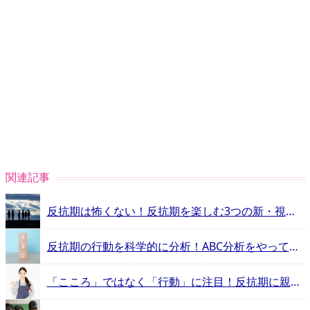
関連記事
反抗期は怖くない！反抗期を楽しむ3つの新・視点【反抗期を科学する・12】
反抗期の行動を科学的に分析！ABC分析をやってみよう【反抗期を科学する・10】
「こころ」ではなく「行動」に注目！反抗期に親だからできること【反抗期を科学する・9】