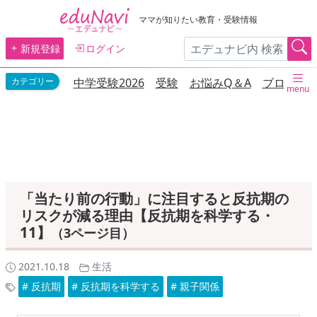
ママが知りたい教育・受験情報
新規登録
ログイン
中学受験2026
受験
お悩みQ＆A
ブログ
menu
「当たり前の行動」に注目すると反抗期の
リスクが減る理由【反抗期を科学する・
11】
（3ページ目）
2021.10.18
生活
# 反抗期
# 反抗期を科学する
# 親子関係