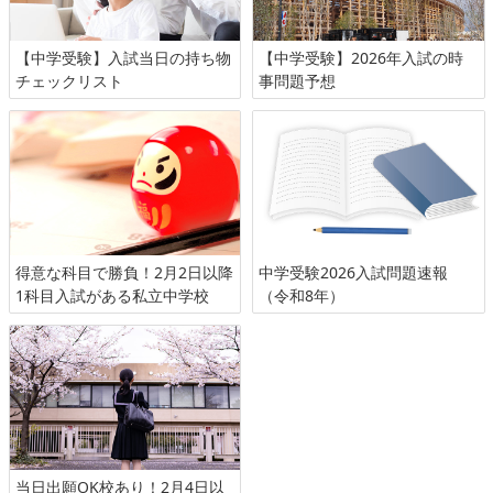
【中学受験】入試当日の持ち物
【中学受験】2026年入試の時
チェックリスト
事問題予想
得意な科目で勝負！2月2日以降
中学受験2026入試問題速報
1科目入試がある私立中学校
（令和8年）
当日出願OK校あり！2月4日以