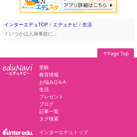
インターエデュTOP
エデュナビ
生活
いつかは人身事故に!? 80近い高齢父、免許返納して欲しいけどキレて拒否。どうしたら…
↑Page Top
受験
教育情報
お悩みQ＆A
生活
プレゼント
ブログ
記事一覧
タグ検索
インターエデュトップ