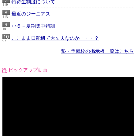
特待生制度について
119
最近のジーニアス
113
小６－夏期集中特訓
101
ここまま日能研で大丈夫なのか・・・？
97
塾・予備校の掲示板一覧はこちら
ピックアップ動画