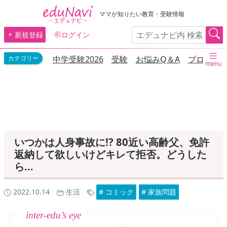
ママが知りたい教育・受験情報
新規登録
ログイン
中学受験2026
受験
お悩みQ＆A
ブログ
menu
いつかは人身事故に!? 80近い高齢父、免許
返納して欲しいけどキレて拒否。どうした
ら…
2022.10.14
生活
# コミック
# 家族問題