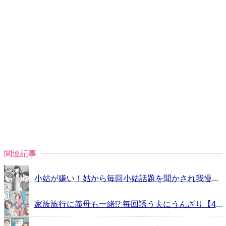
関連記事
小姑が嫌い！姑から毎回小姑話題を聞かされ我慢できない
家族旅行に義母も一緒!? 毎回誘う夫にうんざり【4コマ漫画】