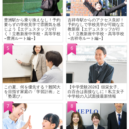
豊洲駅から乗り換えなし！予約
吉祥寺駅からのアクセス良好！
要らずの学校見学で雰囲気を感
予約なしで学校見学が可能な立
じよう【エデュスタッフが行
教新座【エデュスタッフが行
く！立教新座中学校・高等学校
く！立教新座中学校・高等学校
−豊洲ルート編−】
−吉祥寺ルート編−】
この夏、何を優先する？難関大
【中学受験2026】頌栄女子、
を目指す家庭の「学習計画」と
白百合は面接なしに！私立女子
「塾選び」
中学校の入試面接最新情報