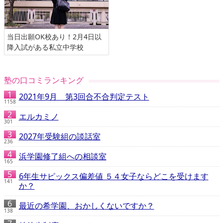
当日出願OK校あり！2月4日以
降入試がある私立中学校
塾の口コミランキング
2021年9月 第3回合不合判定テスト
1158
エルカミノ
301
2027年受験組の談話室
236
浜学園修了組への相談室
165
6年生サピックス偏差値 ５４女子ならどこを受けます
141
か？
最近の希学園、おかしくないですか？
138