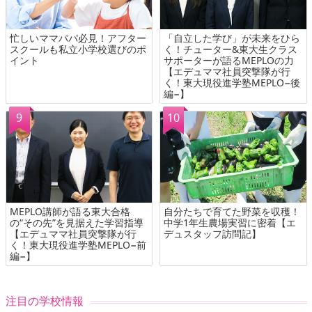
忙しいママパパ必見！アフター
「自立した学び」が未来をひら
スクールも私立小学校選びのポ
く！チューター&東大生クラス
イント
サポーターが語るMEPLOの力
【エデュママ社員突撃隊が行
く！東大現役進学塾MEPLO−後
編−】
MEPLO講師が語る東大合格
自分たちで育てた野菜を収穫！
の“その先”を見据えた学習指導
中学1年生農場実習に密着【エ
【エデュママ社員突撃隊が行
デュスタッフ訪問記】
く！東大現役進学塾MEPLO−前
編−】
注目の学校情報