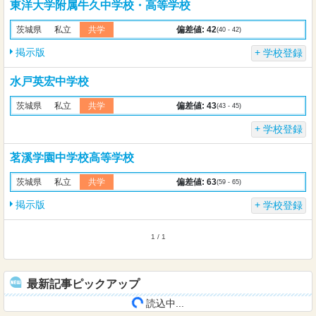
東洋大学附属牛久中学校・高等学校
偏差値: 42
茨城県
私立
共学
(40 - 42)
掲示版
学校登録
水戸英宏中学校
偏差値: 43
茨城県
私立
共学
(43 - 45)
学校登録
茗溪学園中学校高等学校
偏差値: 63
茨城県
私立
共学
(59 - 65)
掲示版
学校登録
1 / 1
最新記事ピックアップ
読込中...