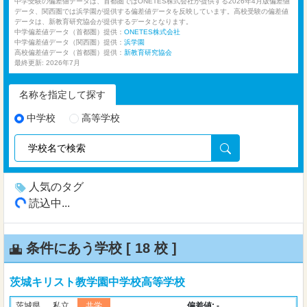
中学受験の偏差値データは、首都圏ではONETES株式会社が提供する2026年4月版偏差値
データ、関西圏では浜学園が提供する偏差値データを反映しています。高校受験の偏差値
データは、新教育研究協会が提供するデータとなります。
中学偏差値データ（首都圏）提供：
ONETES株式会社
中学偏差値データ（関西圏）提供：
浜学園
高校偏差値データ（首都圏）提供：
新教育研究協会
最終更新: 2026年7月
名称を指定して探す
中学校
高等学校
人気のタグ
読込中...
条件にあう学校 [
18 校
]
茨城キリスト教学園中学校高等学校
偏差値: -
茨城県
私立
共学