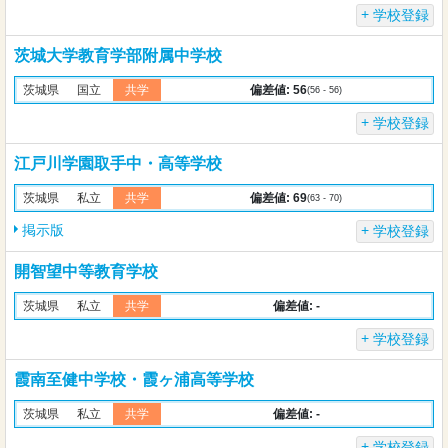
学校登録
茨城大学教育学部附属中学校
偏差値: 56
茨城県
国立
共学
(56 - 56)
学校登録
江戸川学園取手中・高等学校
偏差値: 69
茨城県
私立
共学
(63 - 70)
掲示版
学校登録
開智望中等教育学校
偏差値: -
茨城県
私立
共学
学校登録
霞南至健中学校・霞ヶ浦高等学校
偏差値: -
茨城県
私立
共学
学校登録