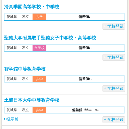
清真学園高等学校・中学校
偏差値: -
茨城県
私立
共学
学校登録
聖徳大学附属取手聖徳女子中学校・高等学校
偏差値: -
茨城県
私立
女子校
学校登録
智学館中等教育学校
偏差値: -
茨城県
私立
共学
学校登録
土浦日本大学中等教育学校
偏差値: 56
茨城県
私立
共学
(40 - 56)
掲示版
学校登録