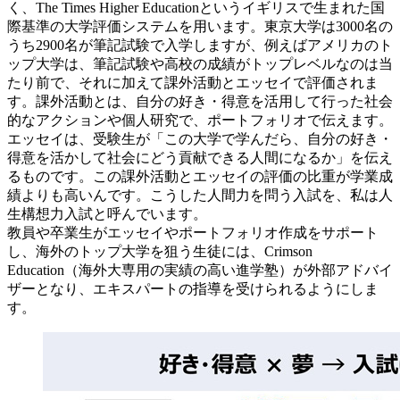
く、The Times Higher Educationというイギリスで生まれた国
際基準の大学評価システムを用います。東京大学は3000名の
うち2900名が筆記試験で入学しますが、例えばアメリカのト
ップ大学は、筆記試験や高校の成績がトップレベルなのは当
たり前で、それに加えて課外活動とエッセイで評価されま
す。課外活動とは、自分の好き・得意を活用して行った社会
的なアクションや個人研究で、ポートフォリオで伝えます。
エッセイは、受験生が「この大学で学んだら、自分の好き・
得意を活かして社会にどう貢献できる人間になるか」を伝え
るものです。この課外活動とエッセイの評価の比重が学業成
績よりも高いんです。こうした人間力を問う入試を、私は人
生構想力入試と呼んでいます。
教員や卒業生がエッセイやポートフォリオ作成をサポート
し、海外のトップ大学を狙う生徒には、Crimson
Education（海外大専用の実績の高い進学塾）が外部アドバイ
ザーとなり、エキスパートの指導を受けられるようにしま
す。