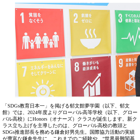
「SDGs教育日本一」を掲げる郁文館夢学園（以下、郁文
館）では、2024年度よりグローバル高等学校（以下、グロー
バル高校）にHonors（オナーズ）クラスが誕生します。新ク
ラス立ち上げを主導したのは、グローバル高校の教頭と
SDGs推進部長を務める鎌倉好男先生。国際協力活動の実績
が豊富な鎌倉先生に、これまでのご経験や、“世界最難関基