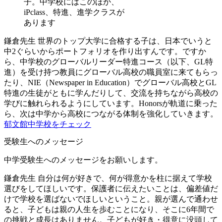
子。中学校にはこのほか、
iPclass、特進、進学クラスが
あります
鎌倉先生
世界のトップ大学に合格する子は、日本でいうと
中2ぐらいからポートフォリオを作り出すんです。ですか
ら、中学校のグローバルリーダー特進コース（以下、GL特
進）を受け持つ教員にグローバル高校の職員室に来てもらっ
たり、NIE（Newspaper in Education）でグローバル高校とGL
特進の生徒がともに学んだりして、交流を持ちながら高校の
学びに触れられるようにしています。Honorsが軌道に乗った
ら、次は中学から高校につながる体制を強化していきます。
郁文館中学校をチェック
受験生へのメッセージ
中学受験生へのメッセージをお願いします。
鎌倉先生
自分は何が好きで、何が得意かを柱に据えて学校
選びをしてほしいです。保護者に伝えたいことは、偏差値だ
けで学校を選ばないでほしいということ。親が選んで通わせ
ると、子どもは親の人生を歩むことになり、そこに6年間で
の挑戦と成長はありません。子どもが好き・得意に没頭して