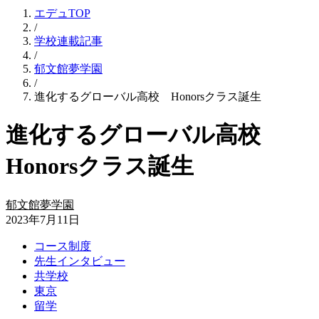
エデュTOP
/
学校連載記事
/
郁文館夢学園
/
進化するグローバル高校 Honorsクラス誕生
進化するグローバル高校
Honorsクラス誕生
郁文館夢学園
2023年7月11日
コース制度
先生インタビュー
共学校
東京
留学