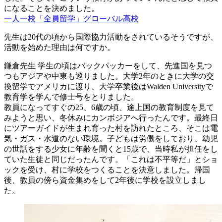
になることを決めました。
一人一校「全員留学」グローバル高校
先生は20代の頃から国際協力活動をされているそうですが、
活動を始めた理由は何ですか。
鎌倉先生
学生の頃はバックパッカーをして、先進国を見つ
つもアジアや中東も巡りました。大学2年のときに大学の交
換留学でアメリカに渡り、大学卒業後はWalden Universityで
教育学を学んで修士号をとりました。
教員になってすぐの25、6歳の頃、途上国の教育制度を見て
みようと思い、冬休みにカンボジアへ行ったんです。最終日
にツアーガイドが生まれ育った村を訪れたところ、そこは電
気・ガス・水道のない環境。子どもは労働をしており、幼児
の世話をする少女に年齢を聞くと15歳で、当時私が担任をし
ていた生徒と同じだったんです。「これは不平等だ」とショ
ックを受け、村に学校をつくることを決意しました。帰国
後、教員の傍ら資金集めをして2年後に学校を設立しまし
た。