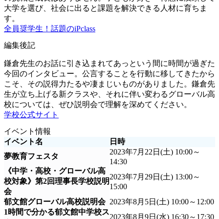
大学を選び、社会に出ると課題を解決できる人材に育ちま
す。
全員奨学生！話題のiPclass
編集後記
鎌倉先生のお話に引き込まれてあっという間に時間が過ぎた
今回のインタビュー。公言することを行動に移してきたから
こそ、その説得力たるや凄まじいものがありました。鎌倉先
生が立ち上げる新クラスや、それに伴い変わるグローバル高
校については、ぜひ説明会で理解を深めてください。
学校公式サイト
イベント情報
イベント名
日時
2023年7月22日(土) 10:00～
夢教育フェスタ
14:30
《中学・高校・グローバル高
2023年7月29日(土) 13:00～
校対象》第2回理事長学校説明
15:00
会
郁文館グローバル高校説明会
2023年8月5日(土) 10:00～12:00
1時間で分かる郁文館中学校ス
2023年8月9日(水) 16:30～17:30