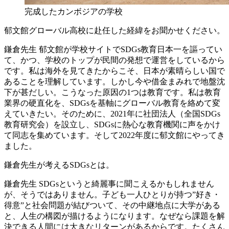
完成したカンボジアの学校
郁文館グローバル高校に赴任した経緯をお聞かせください。
鎌倉先生
郁文館が学校サイトでSDGs教育日本一を謳ってい
て、かつ、学校のトップが民間の発想で運営をしているから
です。私は海外を見てきたからこそ、日本が素晴らしい国で
あることを理解しています。しかし今や借金まみれで地盤沈
下が甚だしい。こうなった原因の1つは教育です。私は教育
業界の硬直化を、SDGsを基軸にグローバル教育を絡めて変
えていきたい。そのために、2021年に社団法人（全国SDGs
教育研究会）を設立し、SDGsに熱心な教育機関に声をかけ
て同志を集めています。そして2022年度に郁文館にやってき
ました。
鎌倉先生が考えるSDGsとは。
鎌倉先生
SDGsというと綺麗事に聞こえるかもしれません
が、そうではありません。子ども一人ひとりが持つ”好き・
得意”と社会問題が結びついて、その中継地点に大学がある
と、人生の構図が描けるようになります。なぜなら課題を解
決できる人間には大きなリターンがあるからです。たくさん