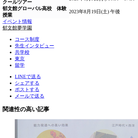
クールツアー
郁文館グローバル高校 体験
2023年8月19日(土) 午後
授業
イベント情報
郁文館夢学園
コース制度
先生インタビュー
共学校
東京
留学
LINEで送る
シェアする
ポストする
メールで送る
関連性の高い記事