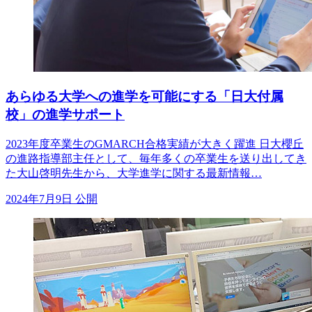
あらゆる大学への進学を可能にする「日大付属
校」の進学サポート
2023年度卒業生のGMARCH合格実績が大きく躍進 日大櫻丘
の進路指導部主任として、毎年多くの卒業生を送り出してき
た大山啓明先生から、大学進学に関する最新情報…
2024年7月9日 公開