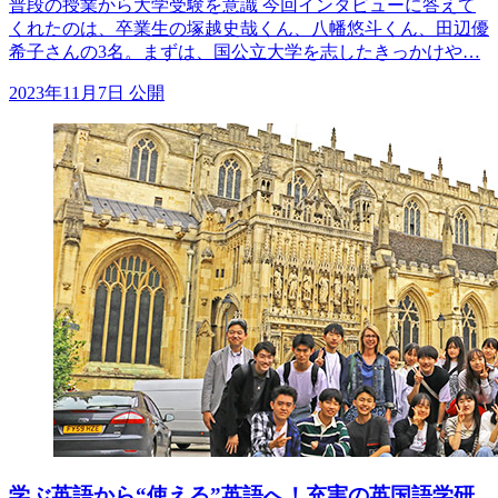
普段の授業から大学受験を意識 今回インタビューに答えて
くれたのは、卒業生の塚越史哉くん、八幡悠斗くん、田辺優
希子さんの3名。まずは、国公立大学を志したきっかけや…
2023年11月7日 公開
学ぶ英語から“使える”英語へ！充実の英国語学研