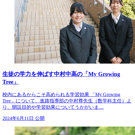
生徒の学力を伸ばす中村中高の「My Growing
Tree」
校内にあるからこそ高められる学習効果 「My Growing
Tree」について、進路指導部の中村尊先生（数学科主任）よ
り、開設目的や学習効果についてうかがいま…
2024年6月11日 公開