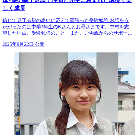
母×娘の親子対談！仲間と先生に恵まれた環境で楽
しく成長
信じて見守る親の思いに応えて頑張った受験勉強 お話をう
かがったのは中学2年生のKさんとお母さまです。中村を志
望した理由、受験勉強のこと、また、ご両親からのサポー…
2025年9月22日 公開