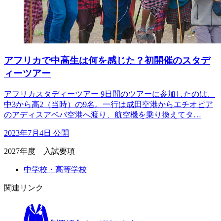
アフリカで中高生は何を感じた？初開催のスタデ
ィーツアー
アフリカスタディーツアー 9日間のツアーに参加したのは、
中3から高2（当時）の9名。一行は成田空港からエチオピア
のアディスアベバ空港へ渡り、航空機を乗り換えてタ…
2023年7月4日 公開
2027年度 入試要項
中学校・高等学校
関連リンク