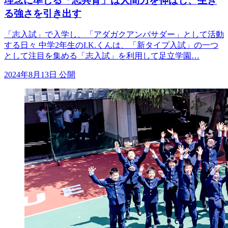
理念に準じる「志共育」は人間力を伸ばし、生き
る強さを引き出す
「志入試」で入学し、「アダガクアンバサダー」として活動
する日々 中学2年生のI.K.くんは、「新タイプ入試」の一つ
として注目を集める「志入試」を利用して足立学園…
2024年8月13日 公開