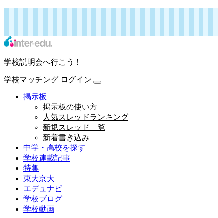
インターエデュ・ドットコム 学校連載記事
学校マッチング
ログイン
学校説明会へ行こう！
学校マッチング
ログイン
掲示板
掲示板の使い方
人気スレッドランキング
新規スレッド一覧
新着書き込み
中学・高校を探す
学校連載記事
特集
東大京大
エデュナビ
学校ブログ
学校動画