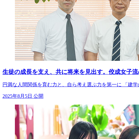
生徒の成長を支え、共に将来を見出す。佼成女子流
円満な人間関係を育む力と、自ら考え選ぶ力を第一に 「建学
2025年8月5日 公開