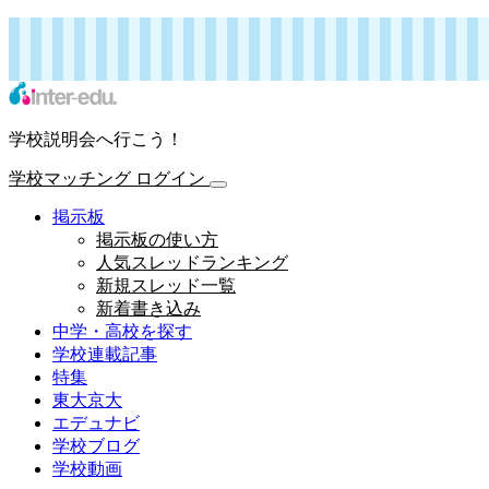
インターエデュ・ドットコム 学校連載記事
学校マッチング
ログイン
学校説明会へ行こう！
学校マッチング
ログイン
掲示板
掲示板の使い方
人気スレッドランキング
新規スレッド一覧
新着書き込み
中学・高校を探す
学校連載記事
特集
東大京大
エデュナビ
学校ブログ
学校動画