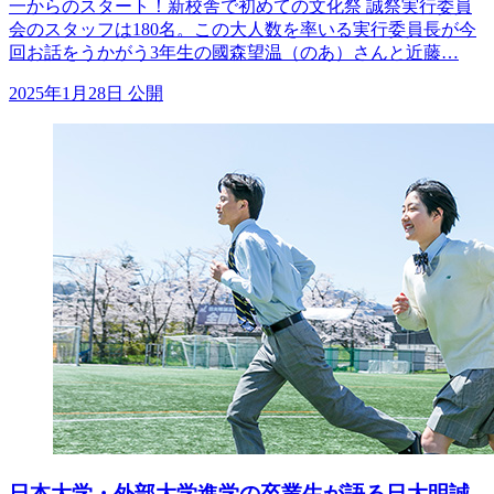
一からのスタート！新校舎で初めての文化祭 誠祭実行委員
会のスタッフは180名。この大人数を率いる実行委員長が今
回お話をうかがう3年生の國森望温（のあ）さんと近藤…
2025年1月28日 公開
日本大学・外部大学進学の卒業生が語る日大明誠