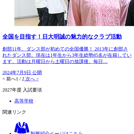
全国を目指す！日大明誠の魅力的なクラブ活動
創部11年。ダンス部が初めての全国優勝！ 2013年に創部さ
れたダンス部。現在は1年生から3年生総勢85名が在籍してい
ます。活動は月曜日から土曜日の放課後。毎日…
2024年7月9日 公開
< 前へ
1 / 2
次へ >
2027年度 入試要項
高等学校
関連リンク
制服紹介ページはこちら