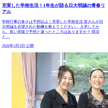
充実した学校生活！1年生が語る日大明誠の青春リ
アル
学校行事の多さは予想以上！充実した学校生活 皆さんが日
大明誠を志望された動機を教えてください。 入学してか
ら、良い意味で予想と違ったところはありますか？ 部活
と…
2026年3月3日 公開