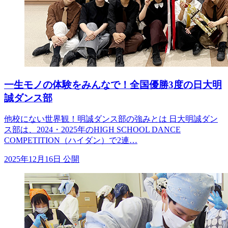
一生モノの体験をみんなで！全国優勝3度の日大明
誠ダンス部
他校にない世界観！明誠ダンス部の強みとは 日大明誠ダン
ス部は、2024・2025年のHIGH SCHOOL DANCE
COMPETITION（ハイダン）で2連…
2025年12月16日 公開