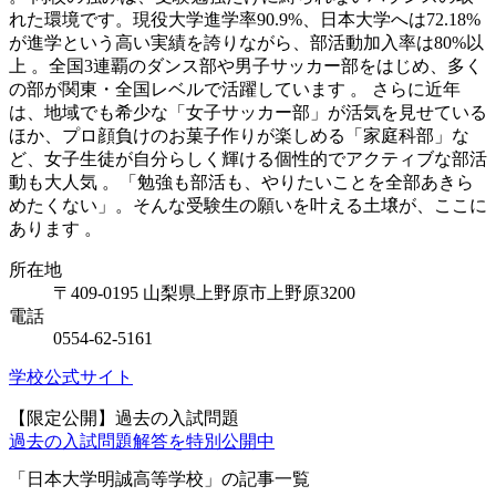
れた環境です。現役大学進学率90.9%、日本大学へは72.18%
が進学という高い実績を誇りながら、部活動加入率は80%以
上 。全国3連覇のダンス部や男子サッカー部をはじめ、多く
の部が関東・全国レベルで活躍しています 。 さらに近年
は、地域でも希少な「女子サッカー部」が活気を見せている
ほか、プロ顔負けのお菓子作りが楽しめる「家庭科部」な
ど、女子生徒が自分らしく輝ける個性的でアクティブな部活
動も大人気 。「勉強も部活も、やりたいことを全部あきら
めたくない」。そんな受験生の願いを叶える土壌が、ここに
あります 。
所在地
〒409-0195 山梨県上野原市上野原3200
電話
0554-62-5161
学校公式サイト
【限定公開】過去の入試問題
過去の入試問題
解答を特別公開中
「日本大学明誠高等学校」の記事一覧