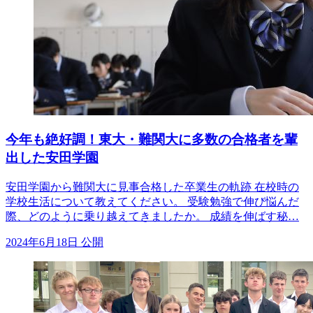
今年も絶好調！東大・難関大に多数の合格者を輩
出した安田学園
安田学園から難関大に見事合格した卒業生の軌跡 在校時の
学校生活について教えてください。 受験勉強で伸び悩んだ
際、どのように乗り越えてきましたか。 成績を伸ばす秘…
2024年6月18日 公開