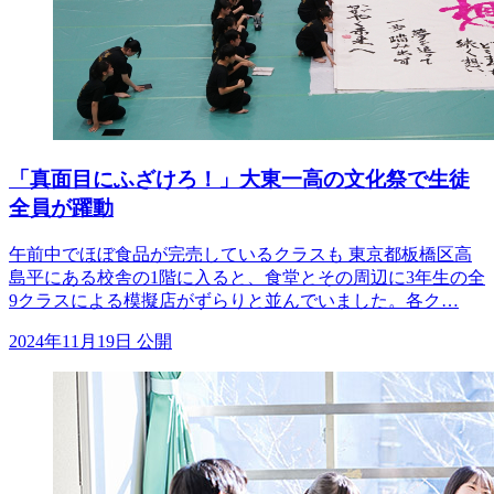
「真面目にふざけろ！」大東一高の文化祭で生徒
全員が躍動
午前中でほぼ食品が完売しているクラスも 東京都板橋区高
島平にある校舎の1階に入ると、食堂とその周辺に3年生の全
9クラスによる模擬店がずらりと並んでいました。各ク…
2024年11月19日 公開