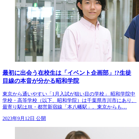
最初に出会う在校生は「イベント企画部」!?生徒
目線の本音が分かる昭和学院
東京から通いやすい「1月入試が狙い目の学校」 昭和学院中
学校・高等学校（以下、昭和学院）は千葉県市川市にあり、
最寄り駅はJR・都営新宿線「本八幡駅」。東京からも…
2023年9月12日 公開