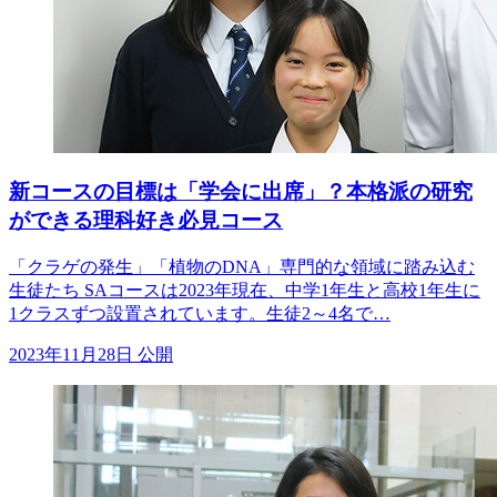
新コースの目標は「学会に出席」？本格派の研究
ができる理科好き必見コース
「クラゲの発生」「植物のDNA」専門的な領域に踏み込む
生徒たち SAコースは2023年現在、中学1年生と高校1年生に
1クラスずつ設置されています。生徒2～4名で…
2023年11月28日 公開