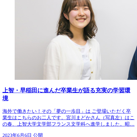
上智・早稲田に進んだ卒業生が語る充実の学習環
境
海外で働きたい！その「夢の一歩目」は ご登場いただく卒
業生はこちらのお二人です。宮川まどかさん（写真左）はこ
の春、上智大学文学部フランス文学科へ進学しました。昭…
2023年6月6日 公開