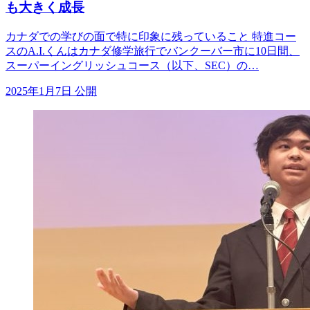
も大きく成長
カナダでの学びの面で特に印象に残っていること 特進コー
スのA.I.くんはカナダ修学旅行でバンクーバー市に10日間、
スーパーイングリッシュコース（以下、SEC）の…
2025年1月7日 公開