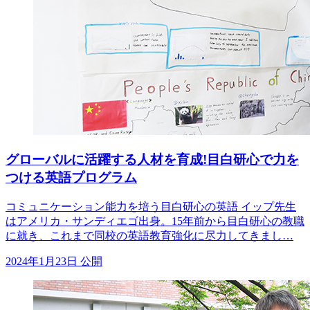
グローバルに活躍する人材を育成!目白研心で力を
つける英語プログラム
コミュニケーション能力を培う目白研心の英語 イップ先生
はアメリカ・サンディエゴ出身。15年前から目白研心の教職
に就き、これまで同校の英語教育強化に尽力してきまし…
2024年1月23日 公開