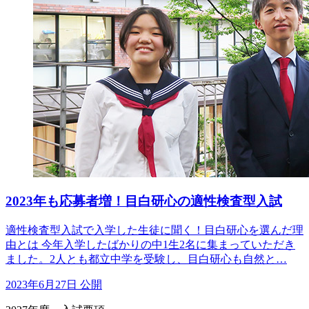
2023年も応募者増！目白研心の適性検査型入試
適性検査型入試で入学した生徒に聞く！目白研心を選んだ理
由とは 今年入学したばかりの中1生2名に集まっていただき
ました。2人とも都立中学を受験し、目白研心も自然と…
2023年6月27日 公開