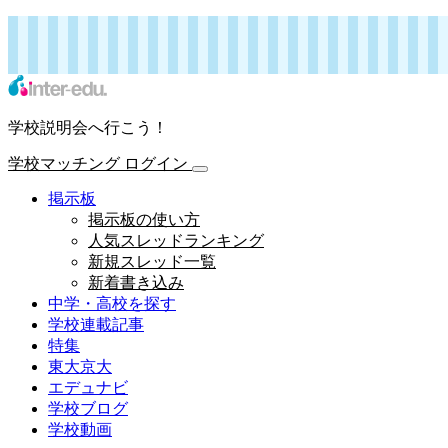
インターエデュ・ドットコム 学校連載記事
学校マッチング
ログイン
学校説明会へ行こう！
学校マッチング
ログイン
掲示板
掲示板の使い方
人気スレッドランキング
新規スレッド一覧
新着書き込み
中学・高校を探す
学校連載記事
特集
東大京大
エデュナビ
学校ブログ
学校動画