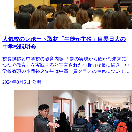
人気校のレポート取材「生徒が主役」目黒日大の
中学校説明会
校長挨拶と中学校の教育内容 「夢の実現から確かな未来に
つなぐ教育」を実践すると宣言された小野力校長に続き、中
学校教頭の本間裕之先生は中高一貫クラスの特色について…
2024年8月6日 公開