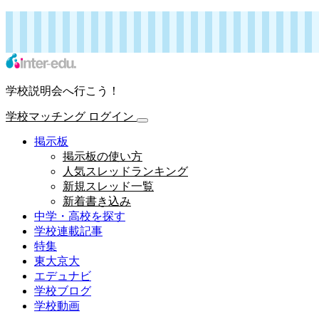
インターエデュ・ドットコム 学校連載記事
学校マッチング
ログイン
学校説明会へ行こう！
学校マッチング
ログイン
掲示板
掲示板の使い方
人気スレッドランキング
新規スレッド一覧
新着書き込み
中学・高校を探す
学校連載記事
特集
東大京大
エデュナビ
学校ブログ
学校動画