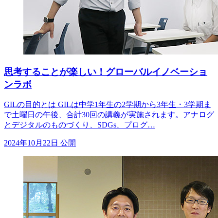
思考することが楽しい！グローバルイノベーショ
ンラボ
GILの目的とは GILは中学1年生の2学期から3年生・3学期ま
で土曜日の午後、合計30回の講義が実施されます。アナログ
とデジタルのものづくり、SDGs、プログ…
2024年10月22日 公開