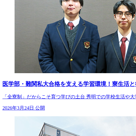
医学部・難関私大合格を支える学習環境！寮生活と
「全寮制」だからこそ育つ学びの土台 秀明での学校生活や大
2026年3月24日 公開