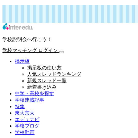
インターエデュ・ドットコム 学校連載記事
学校マッチング
ログイン
学校説明会へ行こう！
学校マッチング
ログイン
掲示板
掲示板の使い方
人気スレッドランキング
新規スレッド一覧
新着書き込み
中学・高校を探す
学校連載記事
特集
東大京大
エデュナビ
学校ブログ
学校動画