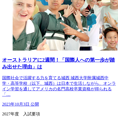
オーストラリアに2週間！「国際人への第一歩が踏
み出せた理由」は
国際社会で活躍する力を育てる城西 城西大学附属城西中
学・高等学校（以下、城西）は日本で生活しながら、オンラ
イン学習を通してアメリカの名門高校卒業資格が得られる
「…
2023年10月3日 公開
2027年度 入試要項