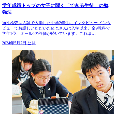
学年成績トップの女子に聞く「できる生徒」の勉
強法
適性検査型入試で入学した中学2年生にインタビュー インタ
ビューでお話しいただいたM.Y.さんは入学以来、全9教科で
学年1位、オール5の評価が続いています。これほ…
2024年5月7日 公開