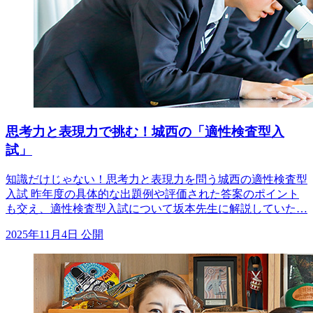
思考力と表現力で挑む！城西の「適性検査型入
試」
知識だけじゃない！思考力と表現力を問う城西の適性検査型
入試 昨年度の具体的な出題例や評価された答案のポイント
も交え、適性検査型入試について坂本先生に解説していた…
2025年11月4日 公開