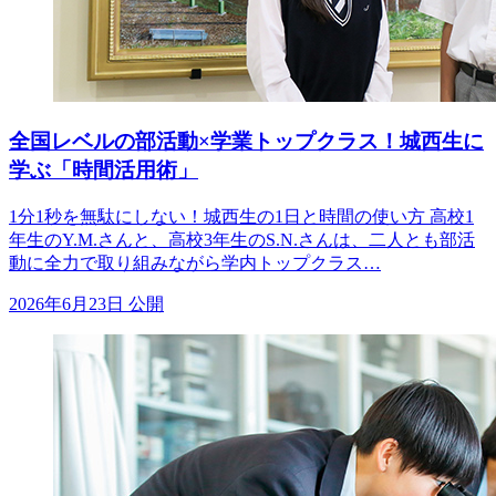
全国レベルの部活動×学業トップクラス！城西生に
学ぶ「時間活用術」
1分1秒を無駄にしない！城西生の1日と時間の使い方 高校1
年生のY.M.さんと、高校3年生のS.N.さんは、二人とも部活
動に全力で取り組みながら学内トップクラス…
2026年6月23日 公開