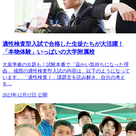
適性検査型入試で合格した生徒たちが大活躍！
「本物体験」いっぱいの大学附属校
大泉準拠の出題も！試験本番で「温かい気持ちになった理
由」 城西の適性検査型入試の内容は、以下のようになって
います。 「適性検査Ⅰ」課題文を読み解き、自分の考え
を…
2023年12月12日 公開