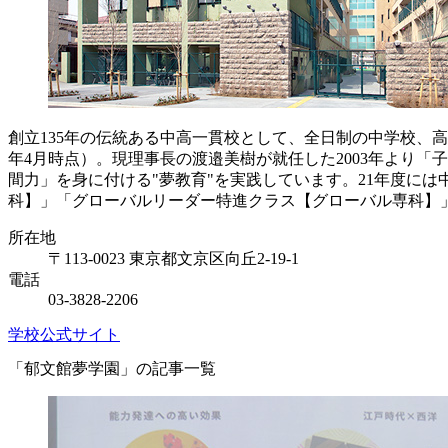
創立135年の伝統ある中高一貫校として、全日制の中学校、高等
年4月時点）。現理事長の渡邉美樹が就任した2003年より
間力」を身に付ける"夢教育"を実践しています。21年度には中学
科】」「グローバルリーダー特進クラス【グローバル専科】」
所在地
〒113-0023 東京都文京区向丘2-19-1
電話
03-3828-2206
学校公式サイト
「郁文館夢学園」の記事一覧