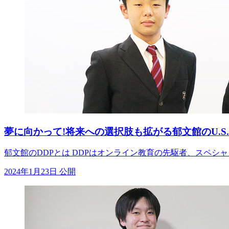
夢に向かって!将来への選択肢も拡がる郁文館のU.S.
郁文館のDDPとは DDPはオンライン教育の先駆者、スペ
2024年1月23日 公開