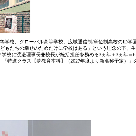
学校、グローバル高等学校、広域通信制/単位制高校のID学園高
「子どもたちの幸せのためだけに学校はある」という理念の下、
校に渡邉理事長兼校長が統括担任を務める3ヵ年＋3ヵ年＝6ヵ年特待
「特進クラス【夢教育本科】（2027年度より新名称予定）」