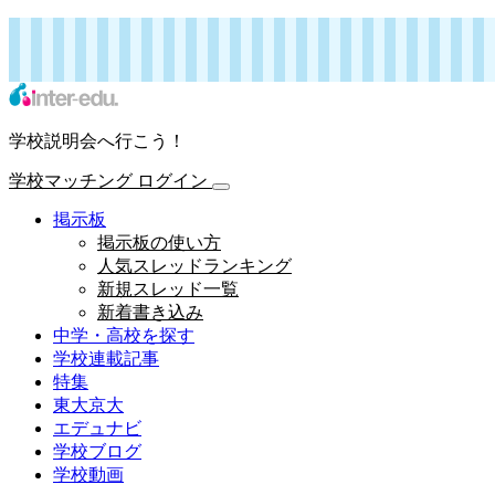
インターエデュ・ドットコム 学校連載記事
学校マッチング
ログイン
学校説明会へ行こう！
学校マッチング
ログイン
掲示板
掲示板の使い方
人気スレッドランキング
新規スレッド一覧
新着書き込み
中学・高校を探す
学校連載記事
特集
東大京大
エデュナビ
学校ブログ
学校動画