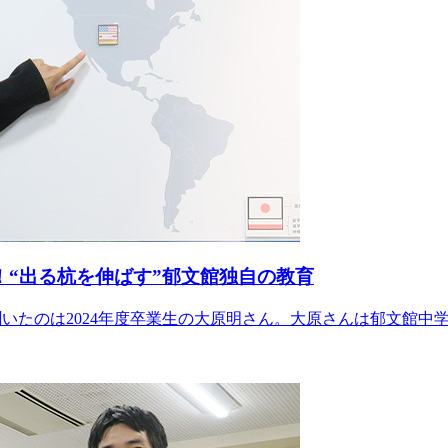
！“出る杭を伸ばす”郁文館独自の教育
聞いたのは2024年度卒業生の大原明さん。大原さんは郁文館