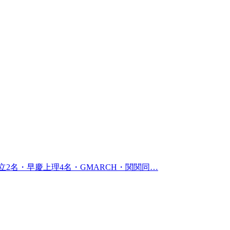
2名・早慶上理4名・GMARCH・関関同…