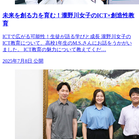
未来を創る力を育む！瀧野川女子のICT×創造性教
育
ICTで広がる可能性！生徒が語る学びと成長 瀧野川女子の
ICT教育について、高校1年生のM.S.さんにお話をうかがい
ました。 ICT教育の魅力について教えてくだ…
2025年7月8日 公開