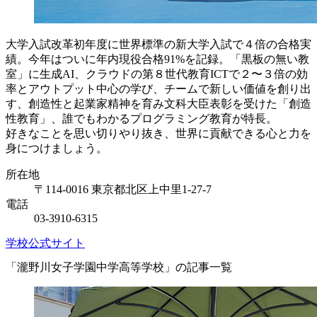
大学入試改革初年度に世界標準の新大学入試で４倍の合格実
績。今年はついに年内現役合格91%を記録。「黒板の無い教
室」に生成AI、クラウドの第８世代教育ICTで２〜３倍の効
率とアウトプット中心の学び、チームで新しい価値を創り出
す、創造性と起業家精神を育み文科大臣表彰を受けた「創造
性教育」、誰でもわかるプログラミング教育が特長。
好きなことを思い切りやり抜き、世界に貢献できる心と力を
身につけましょう。
所在地
〒114-0016 東京都北区上中里1-27-7
電話
03-3910-6315
学校公式サイト
「瀧野川女子学園中学高等学校」の記事一覧