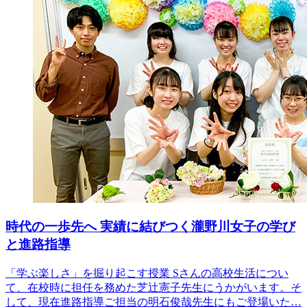
時代の一歩先へ 実績に結びつく瀧野川女子の学び
と進路指導
「学ぶ楽しさ」を掘り起こす授業 Sさんの高校生活につい
て、在校時に担任を務めた芝辻憲子先生にうかがいます。そ
して、現在進路指導ご担当の明石俊哉先生にもご登場いた…