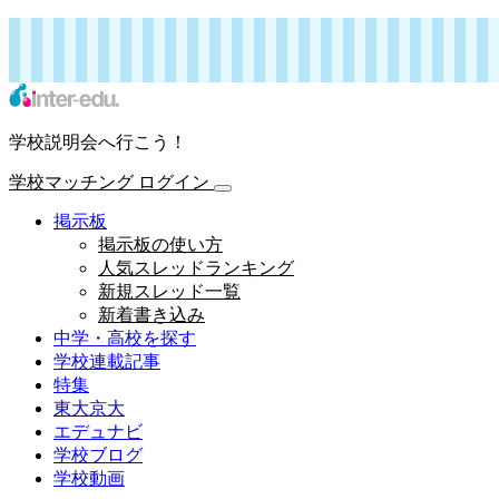
インターエデュ・ドットコム 学校連載記事
学校マッチング
ログイン
学校説明会へ行こう！
学校マッチング
ログイン
掲示板
掲示板の使い方
人気スレッドランキング
新規スレッド一覧
新着書き込み
中学・高校を探す
学校連載記事
特集
東大京大
エデュナビ
学校ブログ
学校動画