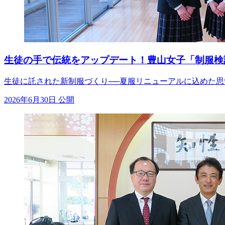
生徒の手で伝統をアップデート！豊山女子「制服検
生徒に託された新制服づくり──夏服リニューアルに込めた
2026年6月30日 公開