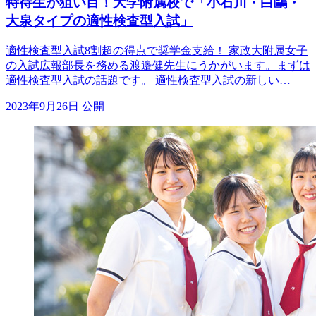
特待生が狙い目！大学附属校で「小石川・白鷗・
大泉タイプの適性検査型入試」
適性検査型入試8割超の得点で奨学金支給！ 家政大附属女子
の入試広報部長を務める渡邉健先生にうかがいます。まずは
適性検査型入試の話題です。 適性検査型入試の新しい…
2023年9月26日 公開