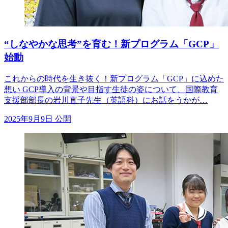
“しなやかな思考”を育む！新プログラム「GCP」
始動
これからの時代を生き抜く！新プログラム「GCP」に込めた
想い GCP導入の背景や目指す生徒の姿について、国際教育
支援部部長の岩川直子先生（英語科）にお話をうかが…
2025年9月9日 公開