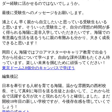
ダー経験に活かせるのではないでしょうか。
最後に受験生へのメッセージをお願いします。
浦上くん
早く親から自立したいと思っている受験生もいる
と思います。そういった受験生こそ、自分の理想の時間が多
く得られる海陽に是非入学していただきたいです。海陽での
有意義な生活を送るうちに親の有難みも分かり、大きく成長
できると思います！
岡田くん
海陽ではフロアマスターやキャリア教育で出会う
方から社会について学べます。自由な課外活動もたくさん待
っています。楽しい未来を掴むために頑張ってください！
東京ドーム2.8個分のキャンパスで学ぼう
編集後記
日本を牽引する人材を育てる海陽。温かな雰囲気の西村校
長、そして真剣に毎日を送る生徒とお会いして、これから社
会で活躍する方が次々と現れるだろうと確信しました。まだ
開校18年目の新しい学校ですが、今後存在感を増していくで
しょう！
学校公式サイト