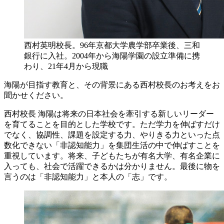
西村英明校長。96年京都大学農学部卒業後、三和
銀行に入社。2004年から海陽学園の設立準備に携
わり、21年4月から現職
海陽が目指す教育と、その背景にある西村校長のお考えをお
聞かせください。
西村校長
海陽は将来の日本社会を牽引する新しいリーダー
を育てることを目的とした学校です。ただ学力を伸ばすだけ
でなく、協調性、課題を設定する力、やりきる力といった点
数化できない「非認知能力」を集団生活の中で伸ばすことを
重視しています。将来、子どもたちが有名大学、有名企業に
入っても、社会で活躍できるかは分かりません。最後に物を
言うのは「非認知能力」と本人の「志」です。