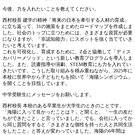
今後、力を入れたいことを教えてください。
西村校長
建学の精神「将来の日本を牽引する人材の育成」
に立ち返って、31の施策をまとめたロードマップを作成しま
した。社会のトップに立つためには、さまざまな資質が必要
になりますが、「非認知能力」にスポットを強く当てていき
たいと考えています。
これを可視化し、育成するために、Z会と協働して「ディス
カバリーメソッド」という新しい教育プログラムを導入しま
した。また、読書指導や演劇、STEM教育にも力を入れてい
きたいです。こうした取り組みを積み重ねながら、2025年に
本校に世界中から子どもたちを招いて「海陽シンポジウム」
を開くことを目指しています。
中学受験生にメッセージをお願いします。
西村校長
本校のある卒業生が大学生のときのことです。
「海陽に入って良かったことは？」と聞くと、「一生の友だ
ちができたこと」と言っていました。でも、会社に入ってか
ら同じ質問をすると「さまざまな個性を持った人と共同生活
をしたこと」と答えが変わっていました。海陽の6年間は