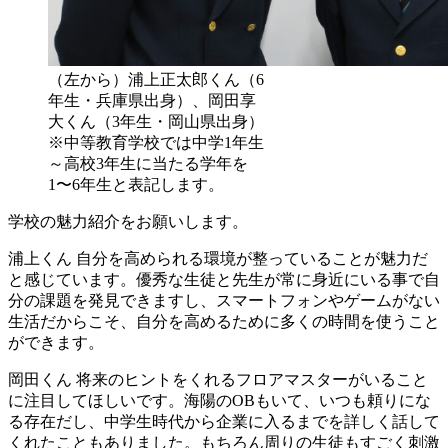
（左から）浦上正太郎くん（6
年生・兵庫県出身）、岡田享
大くん（3年生・岡山県出身）
※中等教育学校では中学1年生
～高校3年生に当たる学年を
1〜6年生と表記します。
学校の魅力紹介をお願いします。
浦上くん
自分を高められる環境が整っていることが魅力だ
と感じています。優秀な生徒と先生が常に身近にいる事で自
分の課題を発見できますし、スマートフォンやゲームがない
生活だからこそ、自分を高めるために多くの時間を使うこと
ができます。
岡田くん
将来のヒントをくれるフロアマスターがいること
に注目してほしいです。海陽のOBもいて、いつも頼りにな
る存在だし、中学生時代から企業に入るまでを詳しく話して
くれたこともありました。もちろん周りの生徒もすごく刺激