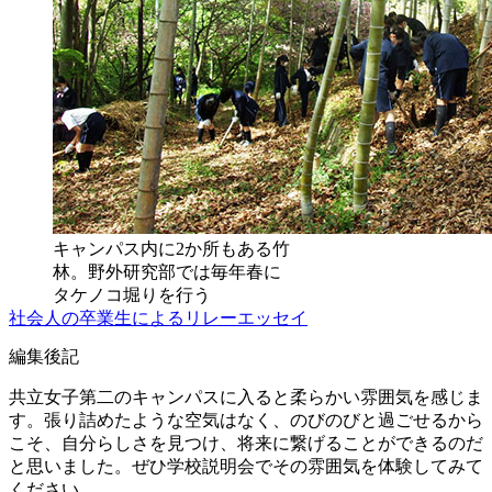
キャンパス内に2か所もある竹
林。野外研究部では毎年春に
タケノコ堀りを行う
社会人の卒業生によるリレーエッセイ
編集後記
共立女子第二のキャンパスに入ると柔らかい雰囲気を感じま
す。張り詰めたような空気はなく、のびのびと過ごせるから
こそ、自分らしさを見つけ、将来に繋げることができるのだ
と思いました。ぜひ学校説明会でその雰囲気を体験してみて
ください。