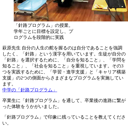
「針路プログラム」の授業。
学年ごとに目標を設定し、プ
ログラムを段階的に実践
萩原先生
自分の人生の舵を握るのは自分であることを強調
したく、「針路」という漢字を用いています。生徒が自分の
「針路」を選択するために、「自分を知ること」、「学問を
知ること」、「社会を知ること」を重視しています。その3
つを実践するために、「学習・進学支援」と「キャリア構築
支援」の2つの側面からさまざまなプログラムを実施してい
ます。
中学の「針路プログラム」
卒業生に「針路プログラム」を通して、卒業後の進路に繋が
った体験をうかがいました。
「針路プログラム」で印象に残っていることを教えてくださ
い。