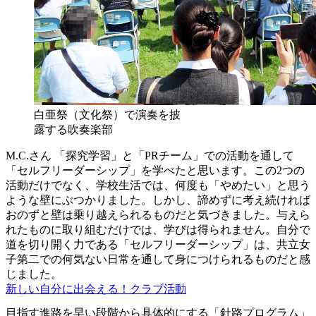
白亜祭（文化祭）で演奏を披
露する吹奏楽部
M.C.さん
「探究学習」と「PRチーム」での活動を通して
「セルフリーダーシップ」を学べたと思います。この2つの
活動だけでなく、学校生活では、何度も「やめたい」と思う
ような壁にぶつかりました。しかし、諦めずに考え続ければ
おのずと壁は乗り越えられるものだと気づきました。与えら
れたものに取り組むだけでは、学びは得られません。自分で
道を切り開く力である「セルフリーダーシップ」は、共立女
子第二での何気ない日常を通して身につけられるものだと感
じました。
新しい自分に出会える！クラブ活動
目指す進路を早い段階から具体的にする「針路プログラム」