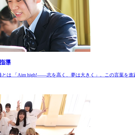
指導
とは 「Aim high!——志を高く、夢は大きく」。この言葉