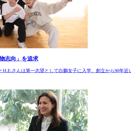
本物志向」を追求
んとH.E.さんは第一志望として白鵬女子に入学。創立から90