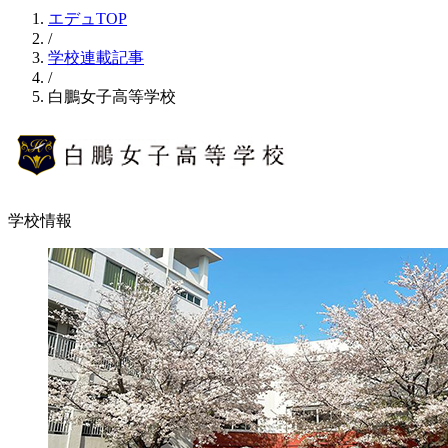
エデュTOP
/
学校連載記事
/
白鵬女子高等学校
学校情報