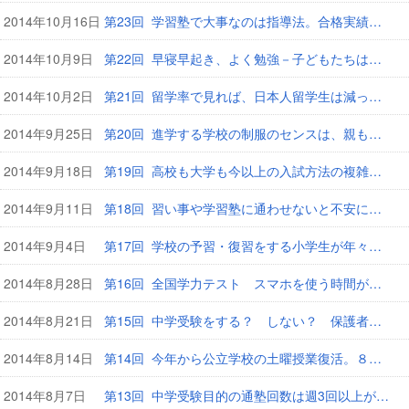
2014年10月16日
第23回 学習塾で大事なのは指導法。合格実績を重視する保護者は3割
2014年10月9日
第22回 早寝早起き、よく勉強－子どもたちはまじめになってる？
2014年10月2日
第21回 留学率で見れば、日本人留学生は減っていない
2014年9月25日
第20回 進学する学校の制服のセンスは、親も子も重視している
2014年9月18日
第19回 高校も大学も今以上の入試方法の複雑化は望んでいない
2014年9月11日
第18回 習い事や学習塾に通わせないと不安に思う親は半数以上
2014年9月4日
第17回 学校の予習・復習をする小学生が年々増えている！
2014年8月28日
第16回 全国学力テスト スマホを使う時間が短いほど学力が高い
2014年8月21日
第15回 中学受験をする？ しない？ 保護者の検討期間が長期化
2014年8月14日
第14回 今年から公立学校の土曜授業復活。８割の親たちが歓迎
2014年8月7日
第13回 中学受験目的の通塾回数は週3回以上が6割