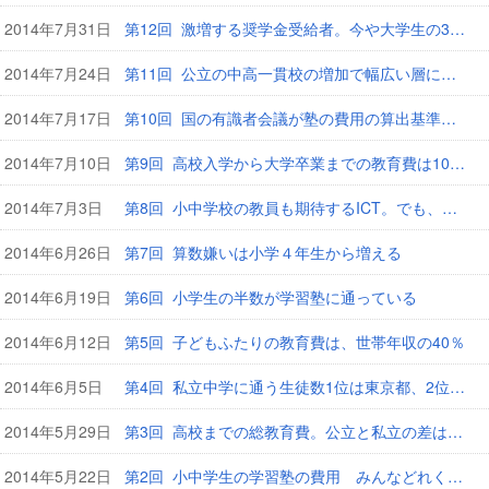
2014年7月31日
第12回 激増する奨学金受給者。今や大学生の3人にひとりが利用
2014年7月24日
第11回 公立の中高一貫校の増加で幅広い層に中学受験のチャンス
2014年7月17日
第10回 国の有識者会議が塾の費用の算出基準などの情報公開を促す
2014年7月10日
第9回 高校入学から大学卒業までの教育費は1000万円超！
2014年7月3日
第8回 小中学校の教員も期待するICT。でも、その効果は限定的？
2014年6月26日
第7回 算数嫌いは小学４年生から増える
2014年6月19日
第6回 小学生の半数が学習塾に通っている
2014年6月12日
第5回 子どもふたりの教育費は、世帯年収の40％
2014年6月5日
第4回 私立中学に通う生徒数1位は東京都、2位は高知県
2014年5月29日
第3回 高校までの総教育費。公立と私立の差は3倍以上！
2014年5月22日
第2回 小中学生の学習塾の費用 みんなどれくらいかけている？