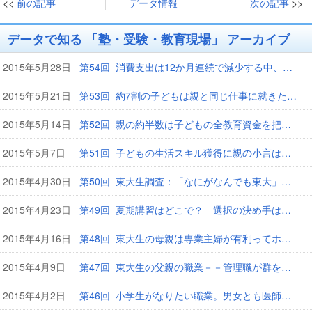
<<
前の記事
データ情報
次の記事
>>
データで知る 「塾・受験・教育現場」 アーカイブ
2015年5月28日
第54回 消費支出は12か月連続で減少する中、教育費は増加
2015年5月21日
第53回 約7割の子どもは親と同じ仕事に就きたくないと思っている
2015年5月14日
第52回 親の約半数は子どもの全教育資金を把握していない
2015年5月7日
第51回 子どもの生活スキル獲得に親の小言は百害あって一利なし
2015年4月30日
第50回 東大生調査：「なにがなんでも東大」は6割！
2015年4月23日
第49回 夏期講習はどこで？ 選択の決め手はやはり体験授業
2015年4月16日
第48回 東大生の母親は専業主婦が有利ってホント？
2015年4月9日
第47回 東大生の父親の職業－－管理職が群を抜いて多かった
2015年4月2日
第46回 小学生がなりたい職業。男女とも医師が安定的な人気