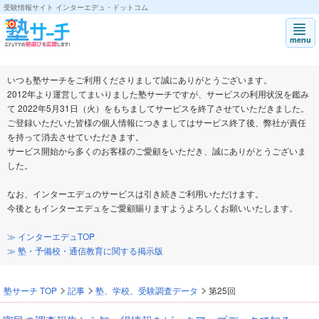
受験情報サイト インターエデュ・ドットコム
進学塾や予備校の口コミ・評判ならインターエデュの「塾サーチ」|インター
menu
いつも塾サーチをご利用くださりまして誠にありがとうございます。
2012年より運営してまいりました塾サーチですが、サービスの利用状況を鑑み
て 2022年5月31日（火）をもちましてサービスを終了させていただきました。
ご登録いただいた皆様の個人情報につきましてはサービス終了後、弊社が責任
を持って消去させていただきます。
サービス開始から多くのお客様のご愛顧をいただき、誠にありがとうございま
した。
なお、インターエデュのサービスは引き続きご利用いただけます。
今後ともインターエデュをご愛顧賜りますようよろしくお願いいたします。
≫ インターエデュTOP
≫ 塾・予備校・通信教育に関する掲示版
塾サーチ TOP
記事
塾、学校、受験調査データ
第25回