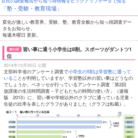
官民の調査報告から知っ得情報をピックアップデータで知る
「塾・受験・教育現場」
変化が激しい教育界。受験、塾、教育全般から知っ得調査デー
タをお知らせ。
毎週木曜日 更新。
習い事に通う小学生は8割。スポーツがダントツ1
第25回
位
2014年10月30日 公開
文部科学省のアンケート調査で
小学生の5割は学習塾に通って
いる
ことが判明していますが、学習塾以外の習い事はどうなの
でしょうか。ベネッセが行っているアンケート調査「第2回
放課後の生活時間調査－子どもたちの時間の使い方」（速報
版 2013）に、習い事や学校以外のクラブに通っている児童・
生徒の比率を表したグラフがありました（グラフは転載）。