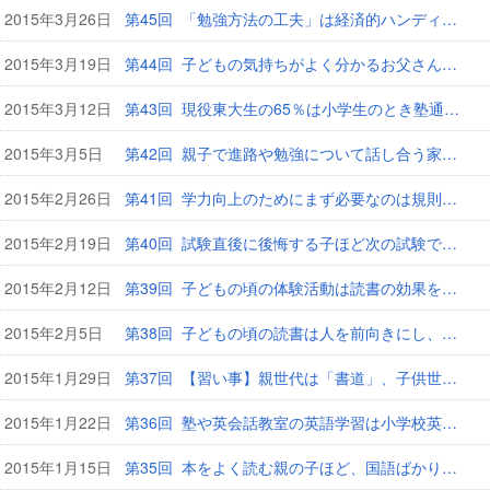
2015年3月26日
第45回 「勉強方法の工夫」は経済的ハンディを乗り越える
2015年3月19日
第44回 子どもの気持ちがよく分かるお父さん、お母さんが増加
2015年3月12日
第43回 現役東大生の65％は小学生のとき塾通いしていた
2015年3月5日
第42回 親子で進路や勉強について話し合う家庭の子は学力が高い
2015年2月26日
第41回 学力向上のためにまず必要なのは規則正しい生活です
2015年2月19日
第40回 試験直後に後悔する子ほど次の試験で「やる気」になる
2015年2月12日
第39回 子どもの頃の体験活動は読書の効果を飛躍的に高める
2015年2月5日
第38回 子どもの頃の読書は人を前向きにし、社会性を高める
2015年1月29日
第37回 【習い事】親世代は「書道」、子供世代は「学習塾」が1位
2015年1月22日
第36回 塾や英会話教室の英語学習は小学校英語より「役立ち感」が強い
2015年1月15日
第35回 本をよく読む親の子ほど、国語ばかりか算数の点数も高い！