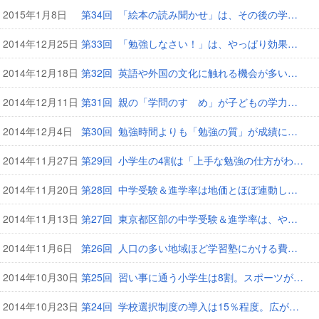
2015年1月8日
第34回 「絵本の読み聞かせ」は、その後の学力に大きく影響！
2014年12月25日
第33回 「勉強しなさい！」は、やっぱり効果がなかった
2014年12月18日
第32回 英語や外国の文化に触れる機会が多いほど好成績
2014年12月11日
第31回 親の「学問のすゝめ」が子どもの学力を左右する？
2014年12月4日
第30回 勉強時間よりも「勉強の質」が成績に影響する
2014年11月27日
第29回 小学生の4割は「上手な勉強の仕方がわからない」
2014年11月20日
第28回 中学受験＆進学率は地価とほぼ連動している
2014年11月13日
第27回 東京都区部の中学受験＆進学率は、やっぱり高かった
2014年11月6日
第26回 人口の多い地域ほど学習塾にかける費用は増加
2014年10月30日
第25回 習い事に通う小学生は8割。スポーツがダントツ1位
2014年10月23日
第24回 学校選択制度の導入は15％程度。広がらない理由とは？