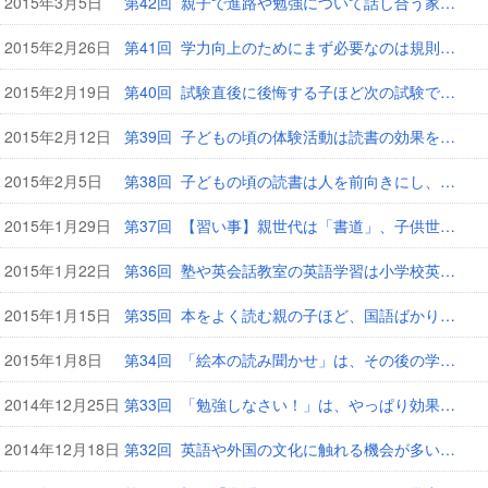
2015年3月5日
第42回 親子で進路や勉強について話し合う家庭の子は学力が高い
2015年2月26日
第41回 学力向上のためにまず必要なのは規則正しい生活です
2015年2月19日
第40回 試験直後に後悔する子ほど次の試験で「やる気」になる
2015年2月12日
第39回 子どもの頃の体験活動は読書の効果を飛躍的に高める
2015年2月5日
第38回 子どもの頃の読書は人を前向きにし、社会性を高める
2015年1月29日
第37回 【習い事】親世代は「書道」、子供世代は「学習塾」が1位
2015年1月22日
第36回 塾や英会話教室の英語学習は小学校英語より「役立ち感」が強い
2015年1月15日
第35回 本をよく読む親の子ほど、国語ばかりか算数の点数も高い！
2015年1月8日
第34回 「絵本の読み聞かせ」は、その後の学力に大きく影響！
2014年12月25日
第33回 「勉強しなさい！」は、やっぱり効果がなかった
2014年12月18日
第32回 英語や外国の文化に触れる機会が多いほど好成績