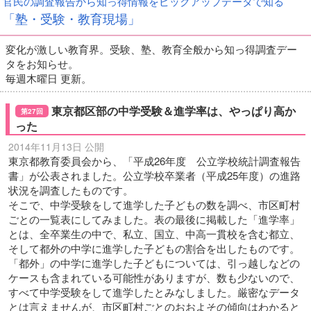
官民の調査報告から知っ得情報をピックアップデータで知る
「塾・受験・教育現場」
変化が激しい教育界。受験、塾、教育全般から知っ得調査デー
タをお知らせ。
毎週木曜日 更新。
東京都区部の中学受験＆進学率は、やっぱり高か
第27回
った
2014年11月13日 公開
東京都教育委員会から、「平成26年度 公立学校統計調査報告
書」が公表されました。公立学校卒業者（平成25年度）の進路
状況を調査したものです。
そこで、中学受験をして進学した子どもの数を調べ、市区町村
ごとの一覧表にしてみました。表の最後に掲載した「進学率」
とは、全卒業生の中で、私立、国立、中高一貫校を含む都立、
そして都外の中学に進学した子どもの割合を出したものです。
「都外」の中学に進学した子どもについては、引っ越しなどの
ケースも含まれている可能性がありますが、数も少ないので、
すべて中学受験をして進学したとみなしました。厳密なデータ
とは言えませんが、市区町村ごとのおおよその傾向はわかると