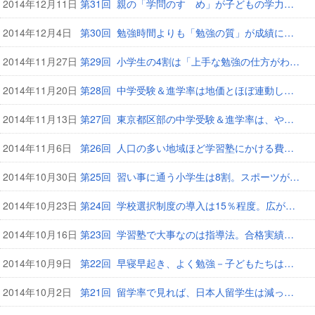
2014年12月11日
第31回 親の「学問のすゝめ」が子どもの学力を左右する？
2014年12月4日
第30回 勉強時間よりも「勉強の質」が成績に影響する
2014年11月27日
第29回 小学生の4割は「上手な勉強の仕方がわからない」
2014年11月20日
第28回 中学受験＆進学率は地価とほぼ連動している
2014年11月13日
第27回 東京都区部の中学受験＆進学率は、やっぱり高かった
2014年11月6日
第26回 人口の多い地域ほど学習塾にかける費用は増加
2014年10月30日
第25回 習い事に通う小学生は8割。スポーツがダントツ1位
2014年10月23日
第24回 学校選択制度の導入は15％程度。広がらない理由とは？
2014年10月16日
第23回 学習塾で大事なのは指導法。合格実績を重視する保護者は3割
2014年10月9日
第22回 早寝早起き、よく勉強－子どもたちはまじめになってる？
2014年10月2日
第21回 留学率で見れば、日本人留学生は減っていない