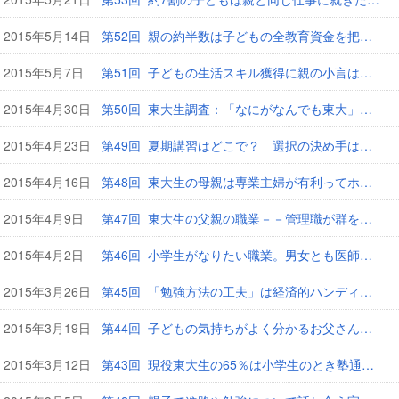
2015年5月14日
第52回 親の約半数は子どもの全教育資金を把握していない
2015年5月7日
第51回 子どもの生活スキル獲得に親の小言は百害あって一利なし
2015年4月30日
第50回 東大生調査：「なにがなんでも東大」は6割！
2015年4月23日
第49回 夏期講習はどこで？ 選択の決め手はやはり体験授業
2015年4月16日
第48回 東大生の母親は専業主婦が有利ってホント？
2015年4月9日
第47回 東大生の父親の職業－－管理職が群を抜いて多かった
2015年4月2日
第46回 小学生がなりたい職業。男女とも医師が安定的な人気
2015年3月26日
第45回 「勉強方法の工夫」は経済的ハンディを乗り越える
2015年3月19日
第44回 子どもの気持ちがよく分かるお父さん、お母さんが増加
2015年3月12日
第43回 現役東大生の65％は小学生のとき塾通いしていた