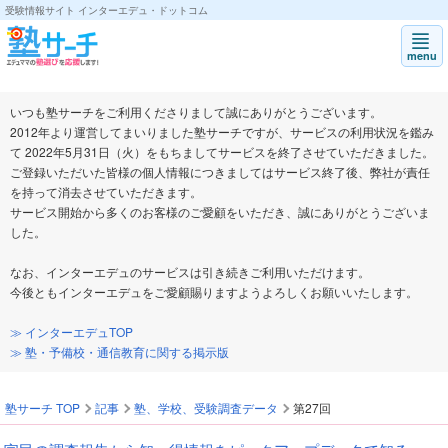
受験情報サイト インターエデュ・ドットコム
進学塾や予備校の口コミ・評判ならインターエデュの「塾サーチ」|インター
menu
いつも塾サーチをご利用くださりまして誠にありがとうございます。
2012年より運営してまいりました塾サーチですが、サービスの利用状況を鑑み
て 2022年5月31日（火）をもちましてサービスを終了させていただきました。
ご登録いただいた皆様の個人情報につきましてはサービス終了後、弊社が責任
を持って消去させていただきます。
サービス開始から多くのお客様のご愛顧をいただき、誠にありがとうございま
した。
なお、インターエデュのサービスは引き続きご利用いただけます。
今後ともインターエデュをご愛顧賜りますようよろしくお願いいたします。
≫ インターエデュTOP
≫ 塾・予備校・通信教育に関する掲示版
塾サーチ TOP
記事
塾、学校、受験調査データ
第27回