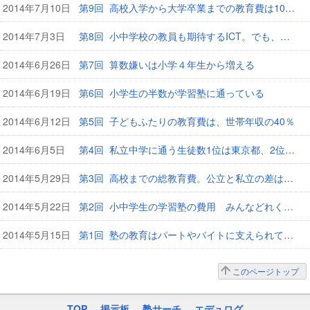
2014年7月10日
第9回 高校入学から大学卒業までの教育費は1000万円超！
2014年7月3日
第8回 小中学校の教員も期待するICT。でも、その効果は限定的？
2014年6月26日
第7回 算数嫌いは小学４年生から増える
2014年6月19日
第6回 小学生の半数が学習塾に通っている
2014年6月12日
第5回 子どもふたりの教育費は、世帯年収の40％
2014年6月5日
第4回 私立中学に通う生徒数1位は東京都、2位は高知県
2014年5月29日
第3回 高校までの総教育費。公立と私立の差は3倍以上！
2014年5月22日
第2回 小中学生の学習塾の費用 みんなどれくらいかけている？
2014年5月15日
第1回 塾の教育はパートやバイトに支えられている
このページトップ
TOP
掲示板
塾サーチ
エデュログ