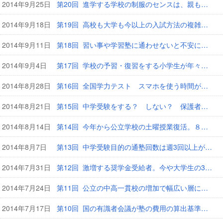
2014年9月25日
第20回 進学する学校の制服のセンスは、親も子も重視している
2014年9月18日
第19回 高校も大学も今以上の入試方法の複雑化は望んでいない
2014年9月11日
第18回 習い事や学習塾に通わせないと不安に思う親は半数以上
2014年9月4日
第17回 学校の予習・復習をする小学生が年々増えている！
2014年8月28日
第16回 全国学力テスト スマホを使う時間が短いほど学力が高い
2014年8月21日
第15回 中学受験をする？ しない？ 保護者の検討期間が長期化
2014年8月14日
第14回 今年から公立学校の土曜授業復活。８割の親たちが歓迎
2014年8月7日
第13回 中学受験目的の通塾回数は週3回以上が6割
2014年7月31日
第12回 激増する奨学金受給者。今や大学生の3人にひとりが利用
2014年7月24日
第11回 公立の中高一貫校の増加で幅広い層に中学受験のチャンス
2014年7月17日
第10回 国の有識者会議が塾の費用の算出基準などの情報公開を促す