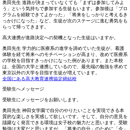
奥田先生
進路が決まっていなくても「まずは参加してみよ
う」という気持ちで参加する生徒もいます。参加後は「プロ
グラムを経験できてよかった」「将来をしっかりと考えるき
っかけになった」など、生徒が次のステージに進む勇気をも
らって帰ってきます。
高大連携が進路決定への契機となった生徒はいますか。
奥田先生
学力的に医療系の進学を諦めていた生徒が、看護
体験を経て将来へのモチベーションが高まり、改めて医療系
の学校を目指すきっかけになった例があります。また本校
は、全国の大学と連携しているので、最先端の勉強を求めて
東京以外の大学を目指す生徒が増えています。
全国にある高大教育連携協定締結校
受験生へメッセージ
受験生にメッセージをお願いします。
奥田先生
神田女学園で自分のやりたいことを実現できる本
質的な楽しさを実感して欲しいです。そして、自分の意見を
躊躇なく発言できる環境は女子校の魅力だと思います。受験
勉強は大変だと思いますが、「将来の自分」のために「今」