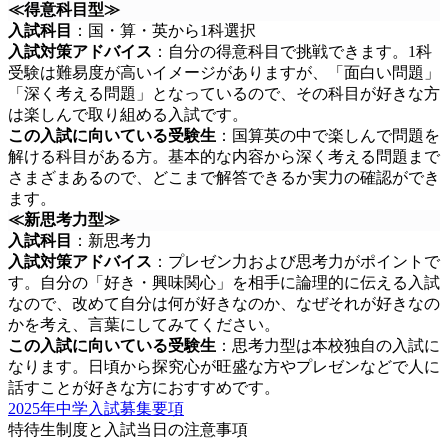
≪得意科目型≫
入試科目
：国・算・英から1科選択
入試対策アドバイス
：自分の得意科目で挑戦できます。1科
受験は難易度が高いイメージがありますが、「面白い問題」
「深く考える問題」となっているので、その科目が好きな方
は楽しんで取り組める入試です。
この入試に向いている受験生
：国算英の中で楽しんで問題を
解ける科目がある方。基本的な内容から深く考える問題まで
さまざまあるので、どこまで解答できるか実力の確認ができ
ます。
≪新思考力型≫
入試科目
：新思考力
入試対策アドバイス
：プレゼン力および思考力がポイントで
す。自分の「好き・興味関心」を相手に論理的に伝える入試
なので、改めて自分は何が好きなのか、なぜそれが好きなの
かを考え、言葉にしてみてください。
この入試に向いている受験生
：思考力型は本校独自の入試に
なります。日頃から探究心が旺盛な方やプレゼンなどで人に
話すことが好きな方におすすめです。
2025年中学入試募集要項
特待生制度と入試当日の注意事項