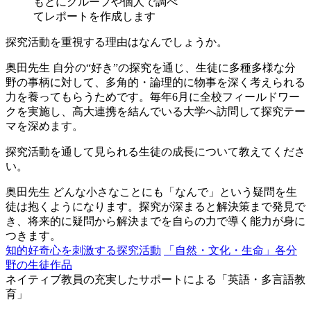
もとにグループや個人で調べ
てレポートを作成します
探究活動を重視する理由はなんでしょうか。
奥田先生
自分の“好き”の探究を通じ、生徒に多種多様な分
野の事柄に対して、多角的・論理的に物事を深く考えられる
力を養ってもらうためです。毎年6月に全校フィールドワー
クを実施し、高大連携を結んでいる大学へ訪問して探究テー
マを深めます。
探究活動を通して見られる生徒の成長について教えてくださ
い。
奥田先生
どんな小さなことにも「なんで」という疑問を生
徒は抱くようになります。探究が深まると解決策まで発見で
き、将来的に疑問から解決までを自らの力で導く能力が身に
つきます。
知的好奇心を刺激する探究活動
「自然・文化・生命」各分
野の生徒作品
ネイティブ教員の充実したサポートによる「英語・多言語教
育」