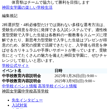
体育祭はチームで協力して勝利を目指します
神田女学園の楽しい学校生活
編集後記
2科選択型・4科必修型だけでは測れない多様な選考方法は、
受験生の得意を存分に発揮できる入試システムです。適性検
査型受験で入学した生徒は各教科の一般教養をスムーズに理
解できたり、新思考力型受験で入学した生徒はプレゼンが得
意のため、探究の授業で活躍できたりと、入学後も得意を伸
ばせるカリキュラムや手厚いサポートが整っています。受験
生にとってたくさんの魅力を備えた神田女学園に、ぜひチャ
レンジして欲しいと思います。
学校公式サイト
イベント名
日時
中学校教育内容説明会
2025年1月26日(日) 9:00～
中学校教育内容説明会
2025年3月9日(日) 9:00～
中学校イベント情報
高等学校イベント情報
神田女学園中学校高等学校
先生インタビュー
入試対策