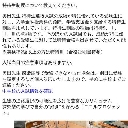
特待生制度について教えてください。
奥田先生
特待生選抜入試の成績が特に優れている受験生に
対し、入学金や授業料の免除、学習支援金を支給する特待生
制度を用意しています。特待生制度の種類は特待S、Ⅰ、
Ⅱ、Ⅲの4種類です。そのほかの入試回でも、成績が特に優
れている受験生に対しては特待合格を出させていただく可能
性もあります。
※英検準2級以上の方は特待Ⅲ（合格証明書持参）
入試当日の注意事項はありますか。
奥田先生
感染症等で受験できなかった場合は、別日に受験
を設定するなど個人対応いたしますので、早めに学校までご
連絡ください。
中学校の入試情報を確認
生徒の進路選択の可能性を広げる豊富なカリキュラム
探究型の学びで自分の“好き”を深める「ニコルプロジェク
ト」