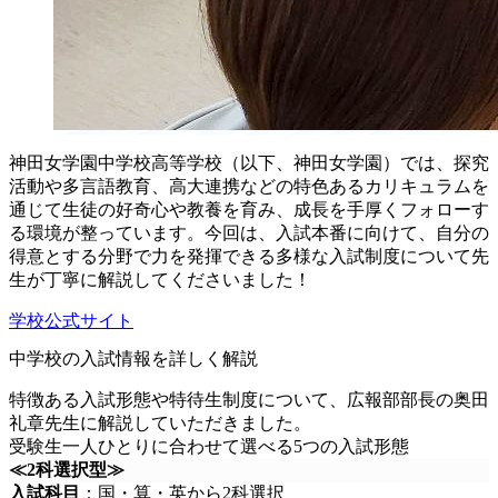
神田女学園中学校高等学校（以下、神田女学園）では、探究
活動や多言語教育、高大連携などの特色あるカリキュラムを
通じて生徒の好奇心や教養を育み、成長を手厚くフォローす
る環境が整っています。今回は、入試本番に向けて、自分の
得意とする分野で力を発揮できる多様な入試制度について先
生が丁寧に解説してくださいました！
学校公式サイト
中学校の入試情報を詳しく解説
特徴ある入試形態や特待生制度について、広報部部長の奥田
礼章先生に解説していただきました。
受験生一人ひとりに合わせて選べる5つの入試形態
≪2科選択型≫
入試科目
：国・算・英から2科選択