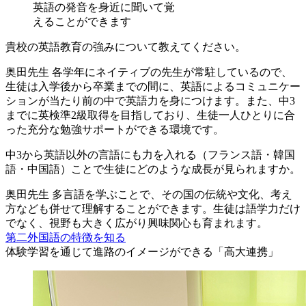
英語の発音を身近に聞いて覚
えることができます
貴校の英語教育の強みについて教えてください。
奥田先生
各学年にネイティブの先生が常駐しているので、
生徒は入学後から卒業までの間に、英語によるコミュニケー
ションが当たり前の中で英語力を身につけます。また、中3
までに英検準2級取得を目指しており、生徒一人ひとりに合
った充分な勉強サポートができる環境です。
中3から英語以外の言語にも力を入れる（フランス語・韓国
語・中国語）ことで生徒にどのような成長が見られますか。
奥田先生
多言語を学ぶことで、その国の伝統や文化、考え
方なども併せて理解することができます。生徒は語学力だけ
でなく、視野も大きく広がり興味関心も育まれます。
第二外国語の特徴を知る
体験学習を通じて進路のイメージができる「高大連携」