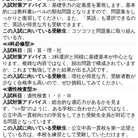
入試対策アドバイス
：基礎学力の定着度を重視します。基本
的には教科書レベルの類似問題となりますので、問題集をし
っかりと復習してください。また、「英語」も選択できるの
で、英語が得意な方も受験できます。
この入試に向いている受験生
：コツコツと問題集に取り組ん
でいる方。
≪4科必修型≫
入試科目
：国・算・理・社
入試対策アドバイス
：2科選択と同様に基礎基本が中心とな
ります。複雑な内容ではなく、頻出問題で構成されています
が、これまで勉強してきた結果が出る入試です。
この入試に向いている受験生
：理社が得意な方。受験者数が
少なく合格率も高いので、ぜひ挑戦してみてください。
≪適性検査型≫
入試科目
：適性検査Ⅰ・Ⅱ・Ⅲ
入試対策アドバイス
：総合的な適応力があるかを見ま
す。“○○型”のように、ある学校に合わせた入試ではなく、
公立中高一貫校向けの学習をしてきた受験生全員が対応でき
る問題となっています。
この入試に向いている受験生
：公立中高一貫校を第一志望と
している方は、本校を練習として受験していただけます。