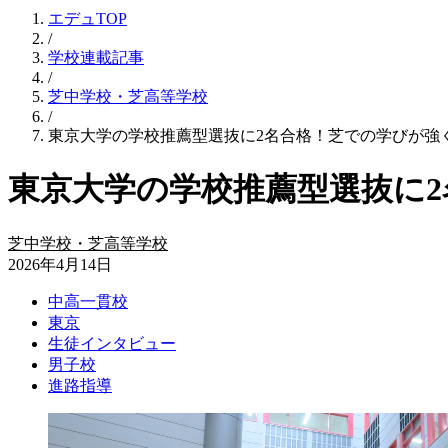
エデュTOP
/
学校連載記事
/
芝中学校・芝高等学校
/
東京大学の学校推薦型選抜に2名合格！芝での学びが強
東京大学の学校推薦型選抜に
芝中学校・芝高等学校
2026年4月14日
中高一貫校
東京
生徒インタビュー
男子校
進路指導