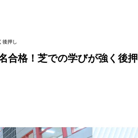
く後押し
2名合格！芝での学びが強く後