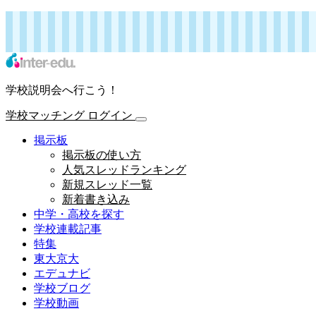
インターエデュ・ドットコム 学校連載記事
学校マッチング
ログイン
学校説明会へ行こう！
学校マッチング
ログイン
掲示板
掲示板の使い方
人気スレッドランキング
新規スレッド一覧
新着書き込み
中学・高校を探す
学校連載記事
特集
東大京大
エデュナビ
学校ブログ
学校動画