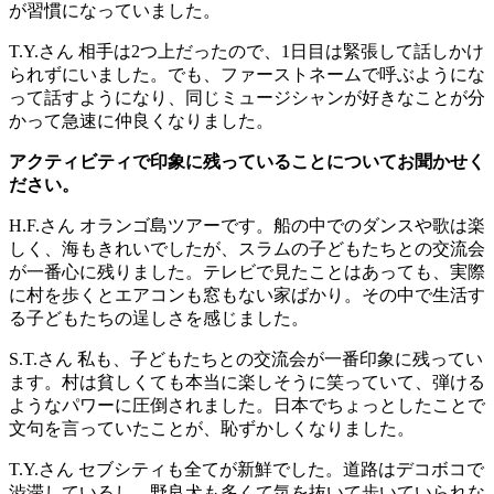
が習慣になっていました。
T.Y.さん
相手は2つ上だったので、1日目は緊張して話しかけ
られずにいました。でも、ファーストネームで呼ぶようにな
って話すようになり、同じミュージシャンが好きなことが分
かって急速に仲良くなりました。
アクティビティで印象に残っていることについてお聞かせく
ださい。
H.F.さん
オランゴ島ツアーです。船の中でのダンスや歌は楽
しく、海もきれいでしたが、スラムの子どもたちとの交流会
が一番心に残りました。テレビで見たことはあっても、実際
に村を歩くとエアコンも窓もない家ばかり。その中で生活す
る子どもたちの逞しさを感じました。
S.T.さん
私も、子どもたちとの交流会が一番印象に残ってい
ます。村は貧しくても本当に楽しそうに笑っていて、弾ける
ようなパワーに圧倒されました。日本でちょっとしたことで
文句を言っていたことが、恥ずかしくなりました。
T.Y.さん
セブシティも全てが新鮮でした。道路はデコボコで
渋滞しているし、野良犬も多くて気を抜いて歩いていられな