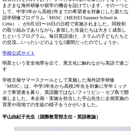
まざまな海外研修や留学の機会を設けています。その一つと
して、中学3年から高校2年までの希望者を対象にした新たな
語学研修プログラム「MSSC（MEISEI Summer School in
Cebu）」 が8月3日〜16日の日程で実施されました。同校初
の取り組みでありながら､参加した生徒たちは大きく成長し
たというプログラム。毎日英語漬け、スラムの子どもたちと
の交流…いったいどのような2週間だったのでしょうか。
学校公式サイト
明星という安全地帯を出て、異文化に触れながら英語で過ご
す
学校主催サマースクールとして実施した海外語学研修
「MSSC」は、中学3年生から高校2年生を対象に学年ミック
スで希望者を募り、英語圏ではないフィリピン・セブ島で開
催しました。本企画・実施を担当した平山先生に企画実施の
背景や現地での生徒の様子をうかがいました。
平山由紀子先生（国際教育部主任・英語教諭）