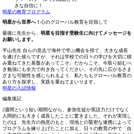
きな自信に！
明星の教育プログラム
明星から世界へ！
心のグローバル教育を目指して
最後に先生から、
明星を目指す受験生に向けてメッセージを
お願いします。
平山先生
自らの意志で海外で学ぶ機会を得て、大きな成長
を遂げた彼らですが、それは学校での日々の学びを大切に積
み重ねてきた基盤があってこそ。だからこそ、今取り組むべ
き勉強にも全力で向き合ってください。その先に広がるさま
ざまな可能性を感じられるよう、私たちもグローバル教育の
あり方を探求し、実践を重ねてまいります。
明星の入試情報
編集後記
2週間という短い期間ながら、参加生徒が英語力だけでなく
人間的にも大きく成長したことに驚きました。それが実現し
たのは、先生方の熱意のもと、現地との緊密な連携によって
プログラムを練り上げたことに加え、日々の教育の中で「自