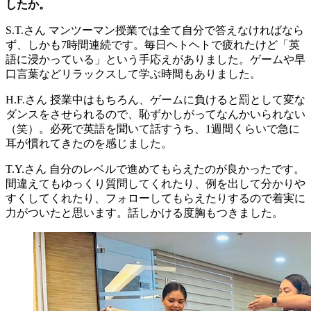
したか。
S.T.さん
マンツーマン授業では全て自分で答えなければなら
ず、しかも7時間連続です。毎日ヘトヘトで疲れたけど「英
語に浸かっている」という手応えがありました。ゲームや早
口言葉などリラックスして学ぶ時間もありました。
H.F.さん
授業中はもちろん、ゲームに負けると罰として変な
ダンスをさせられるので、恥ずかしがってなんかいられない
（笑）。必死で英語を聞いて話すうち、1週間くらいで急に
耳が慣れてきたのを感じました。
T.Y.さん
自分のレベルで進めてもらえたのが良かったです。
間違えてもゆっくり質問してくれたり、例を出して分かりや
すくしてくれたり、フォローしてもらえたりするので着実に
力がついたと思います。話しかける度胸もつきました。