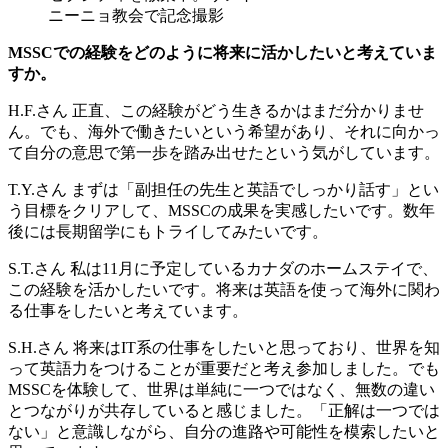
ニーニョ教会で記念撮影
MSSCでの経験をどのように将来に活かしたいと考えていま
すか。
H.F.さん
正直、この経験がどう生きるかはまだ分かりませ
ん。でも、海外で働きたいという希望があり、それに向かっ
て自分の意思で第一歩を踏み出せたという気がしています。
T.Y.さん
まずは「副担任の先生と英語でしっかり話す」とい
う目標をクリアして、MSSCの成果を実感したいです。数年
後には長期留学にもトライしてみたいです。
S.T.さん
私は11月に予定しているカナダのホームステイで、
この経験を活かしたいです。将来は英語を使って海外に関わ
る仕事をしたいと考えています。
S.H.さん
将来はIT系の仕事をしたいと思っており、世界を知
って英語力をつけることが重要だと考え参加しました。でも
MSSCを体験して、世界は単純に一つではなく、無数の違い
とつながりが共存していると感じました。「正解は一つでは
ない」と意識しながら、自分の進路や可能性を模索したいと