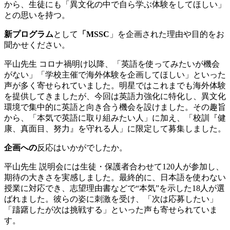
から、生徒にも「異文化の中で自ら学ぶ体験をしてほしい」
との思いを持つ。
新プログラム
として
「MSSC
」を企画された理由や目的をお
聞かせください。
平山先生
コロナ禍明け以降、「英語を使ってみたいが機会
がない」「学校主催で海外体験を企画してほしい」といった
声が多く寄せられていました。明星ではこれまでも海外体験
を提供してきましたが、今回は英語力強化に特化し、異文化
環境で集中的に英語と向き合う機会を設けました。その趣旨
から、「本気で英語に取り組みたい人」に加え、「校訓『健
康、真面目、努力』を守れる人」に限定して募集しました。
企画への
反応はいかがでしたか。
平山先生
説明会には生徒・保護者合わせて120人が参加し、
期待の大きさを実感しました。最終的に、日本語を使わない
授業に対応でき、志望理由書などで“本気”を示した18人が選
ばれました。彼らの姿に刺激を受け、「次は応募したい」
「躊躇したが次は挑戦する」といった声も寄せられていま
す。