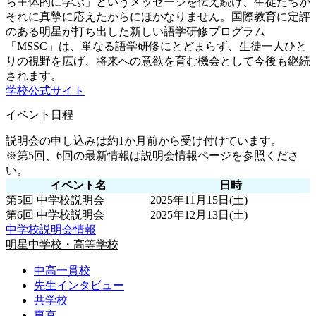
ら主体的に学ぶ」というメッセージを伝え続け、生徒たちが
それに真摯に応えたからにほかなりません。国際教育に定評
のある明星が打ち出した新しい語学研修プログラム
「MSSC」は、単なる語学研修にとどまらず、生徒一人ひと
りの視野を広げ、将来への意欲を育む機会として今後も継続
されます。
学校公式サイト
イベント日程
説明会の申し込みは約1か月前から受け付けています。
※第5回、6回の最新情報は説明会情報ページを参照くださ
い。
イベント名
日時
第5回 中学校説明会
2025年11月15日(土)
第6回 中学校説明会
2025年12月13日(土)
中学校説明会情報
明星中学校・高等学校
中高一貫校
先生インタビュー
共学校
東京