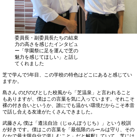
委員長・副委員長たちの結束
力の高さを感じたインタビュ
ー「学園祭に足を運んで芝の
魅力を感じてほしい」と話し
てくれました
芝で学んで5年目、この学校の特色はどこにあると感じてい
ますか。
島さん
のびのびとした校風から「芝温泉」と言われること
もありますが、僕はこの言葉を気に入っています。それこそ
裸の付き合いというか、誰にでも温かい環境だからこそ本音
で話し合える友達がたくさんできました。
武藤さん
僕は「遵法自治（じゅんぽうじち）」という校訓
が好きです。僕はこの言葉を「最低限のルールは守り、その
なかで最大限自分で楽しむこと」だと解釈していて、芝には