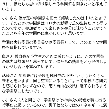
うに、僕たちも思い切り楽しめる学園祭を開きたいと考えて
います。
小川さん
僕が芝の学園祭を初めて経験したのは中1のときで
す。そのときの学園祭はコロナの影響で芝の生徒だけで行っ
たのですが、参加者として楽しさを存分に味わうことができ
たことを今年の学園祭に生かしたいと思います。
学園祭実行委員の委員長や副委員長として、どのような学園
祭を目指していますか。
島さん
僕自身が小学生のときに感じたように、芝の学園祭
の魅力は熱気だと思っていて、僕たちの熱量をどう発信しよ
うか話し合いを重ねています。
武藤さん
学園祭には受験を検討中の小学生たちもたくさん
来ると思います。同じ空間にいることによって学校の雰囲気
も感じられるはずなので、芝の自由な校風に魅了されるよう
な学園祭にしたいです。
小川さん
2人と同じで、学園祭はその学校の特色が特に出る
行事だと思っているので、男子校ならではのエネルギーに満