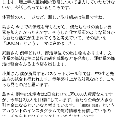
します。増上寺の宝物殿の割引について協力していただけな
いか、今話し合っているところです。
体育館のステージなど、新しい取り組みは注目ですね。
島さん
今までの伝統を守りながら、僕たちなりの新しい要
素を加えたかったんです。そうした化学反応のような部分か
ら新たな熱気が生まれてくると考えていて、その思いを
「BOOM」というテーマに込めました。
武藤さん
例年どおり、部活単位での出し物もあります。文
化系の部活は主に普段の研究成果などを発表し、運動系の部
活は軽食をふるまう店を出します。
小川さん
僕が所属するバスケットボール部では、中3生と先
生方の試合も行われます。毎年盛り上がる対戦なので、こち
らも見ものだと思います。
島さん
例年の来場者は2日合わせて1万6,000人程度なんです
が、今年は2万人を目標にしています。新たな企画が大きな
引き金になるといいなと考えています。「shiba_fest」という
アカウントのインスタグラムで随時情報を発信しているの
で、そちらもぜひチェックしていただきたいです！