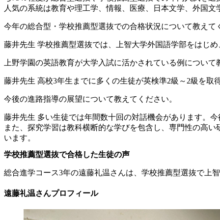
人気の系統は教育や理工学、情報、医療、日本文学、外国文
今年の総合型・学校推薦型選抜での合格状況について教えて
藤井先生
学校推薦型選抜では、上智大学外国語学部をはじめ
上野学園の英語教育が大学入試に活かされている例について
藤井先生
高校3年生までに多くの生徒が英検準2級～2級を取
今後の進路指導の展望について教えてください。
藤井先生
多い生徒では年間数十回の対話機会があります。今
また、探究学習は教科横断的な学びを包含し、専門性の高い
います。
学校推薦型選抜で合格した生徒の声
総合進学コース3年の遠藤礼温さんは、学校推薦型選抜で上
遠藤礼温さんプロフィール