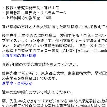
・役職：研究開発部長・進路主任
・担当教科：世界史・リベラルアーツ
・上野学園での教師歴：16年
進路指導の方針と大学入試に向けた教科指導について教えて
藤井先生
上野学園の進路指導は、校訓である「自覚」に沿い
プディスカッションを通じて、個別支援やキャリア決定まで
また、各教科の到達度や進度を随時確認し、得意・苦手に応
た放課後自習室でのフォロー体制（ALCO［Afterschool Learn
上野学園の進路指導
直近3年間の大学合格実績を教えてください。
藤井先生
本校からは、東京都立大学、東京藝術大学、早稲田
の進学者を多数輩出しています。
進学率・合格状況
近年の進学傾向について教えてください。
藤井先生
本校ではキャリアビジョンを3年間の探究学習と接
ち75％程度が総合型選抜や学校推薦型選抜での年内入試を