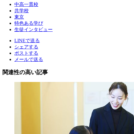
中高一貫校
共学校
東京
特色ある学び
生徒インタビュー
LINEで送る
シェアする
ポストする
メールで送る
関連性の高い記事