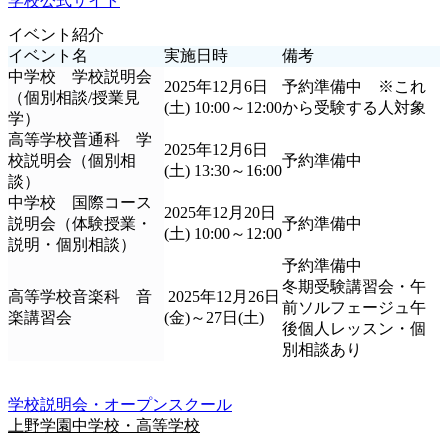
学校公式サイト
イベント紹介
イベント名
実施日時
備考
中学校 学校説明会
2025年12月6日
予約準備中 ※これ
（個別相談/授業見
(土) 10:00～12:00
から受験する人対象
学）
高等学校普通科 学
2025年12月6日
校説明会（個別相
予約準備中
(土) 13:30～16:00
談）
中学校 国際コース
2025年12月20日
説明会（体験授業・
予約準備中
(土) 10:00～12:00
説明・個別相談）
予約準備中
冬期受験講習会・午
高等学校音楽科 音
2025年12月26日
前ソルフェージュ午
楽講習会
(金)～27日(土)
後個人レッスン・個
別相談あり
学校説明会・オープンスクール
上野学園中学校・高等学校