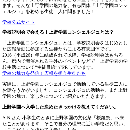
ます。そんな上野学園の魅力を、有志団体「上野学園コンシ
ェルジュ」を務める生徒二人に聞きました！
学校公式サイト
学校説明会で会える！上野学園コンシェルジュとは？
「上野学園コンシェルジュ」とは、学校説明会をはじめとし
た広報活動に参加する生徒たちによる有志団体です。
2016（平成26）年に結成されて以降、学校説明会はもちろ
ん、都内で開催される学外のイベントなどで、上野学園の学
校生活について“生徒目線”でPRしています。
学校の魅力を発信！広報を担う生徒たち
実際に、上野学園コンシェルジュで活動している生徒二人に
お話をうかがいました。コンシェルジュの活動や、また上野
学園の魅力、楽しさについてご紹介いただきます。
上野学園へ入学した決めたきっかけを教えてください。
A.N.さん
小学生のときに上野学園の文化祭「桜鏡祭」へ来
たことがあります。そこで自分の理想に近い学校だと思い、
「ここだ！」と決めて入学しました。