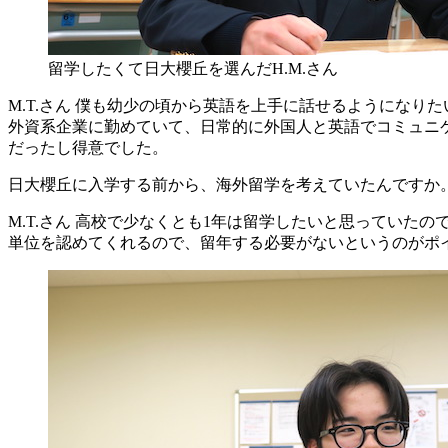
留学したくて日大櫻丘を選んだH.M.さん
M.T.さん
僕も幼少の頃から英語を上手に話せるようになりた
外資系企業に勤めていて、日常的に外国人と英語でコミュニ
だったし得意でした。
日大櫻丘に入学する前から、海外留学を考えていたんですか
M.T.さん
高校で少なくとも1年は留学したいと思っていたの
単位を認めてくれるので、留年する必要がないというのがポ