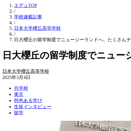
エデュTOP
/
学校連載記事
/
日本大学櫻丘高等学校
/
日大櫻丘の留学制度でニュージーランドへ。たくさんチ
日大櫻丘の留学制度でニュー
日本大学櫻丘高等学校
2025年3月4日
共学校
東京
特色ある学び
生徒インタビュー
留学