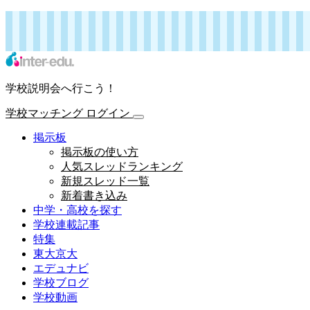
インターエデュ・ドットコム 学校連載記事
学校マッチング
ログイン
学校説明会へ行こう！
学校マッチング
ログイン
掲示板
掲示板の使い方
人気スレッドランキング
新規スレッド一覧
新着書き込み
中学・高校を探す
学校連載記事
特集
東大京大
エデュナビ
学校ブログ
学校動画