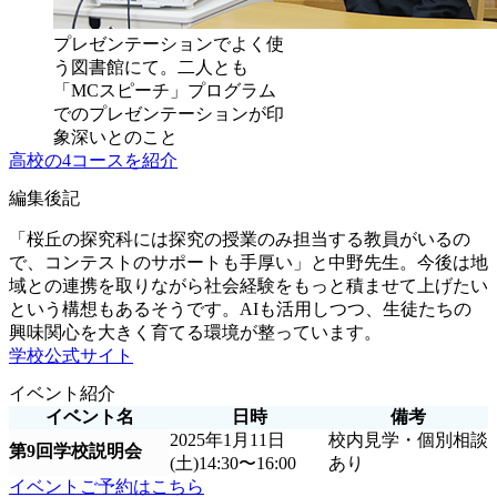
プレゼンテーションでよく使
う図書館にて。二人とも
「MCスピーチ」プログラム
でのプレゼンテーションが印
象深いとのこと
高校の4コースを紹介
編集後記
「桜丘の探究科には探究の授業のみ担当する教員がいるの
で、コンテストのサポートも手厚い」と中野先生。今後は地
域との連携を取りながら社会経験をもっと積ませて上げたい
という構想もあるそうです。AIも活用しつつ、生徒たちの
興味関心を大きく育てる環境が整っています。
学校公式サイト
イベント紹介
イベント名
日時
備考
2025年1月11日
校内見学・個別相談
第9回学校説明会
(土)14:30〜16:00
あり
イベントご予約はこちら