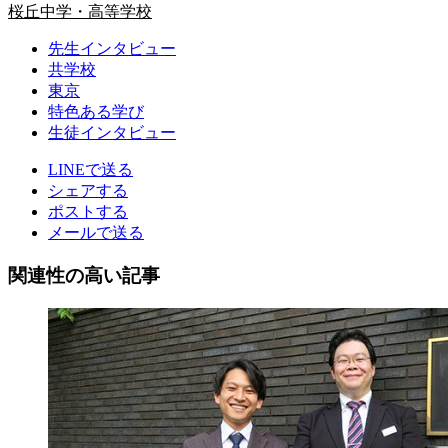
桜丘中学・高等学校
先生インタビュー
共学校
東京
特色ある学び
生徒インタビュー
LINEで送る
シェアする
ポストする
メールで送る
関連性の高い記事