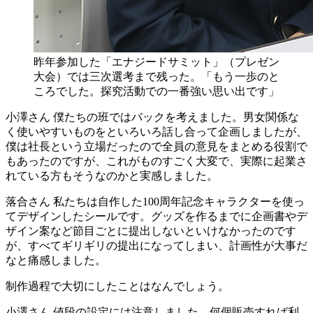
昨年参加した「エナジードサミット」（プレゼン
大会）では三次選考まで残った。「もう一歩のと
ころでした。探究活動での一番強い思い出です」
小澤さん
僕たちの班ではバックを考えました。男女関係な
く使いやすいものをといろいろ話し合って企画しましたが、
僕は社長という立場だったので全員の意見をまとめる役割で
もあったのですが、これがものすごく大変で、実際に起業さ
れている方もそうなのかと実感しました。
落合さん
私たちは自作した100周年記念キャラクターを使っ
てデザインしたシールです。グッズを作るまでに企画書やデ
ザイン案など節目ごとに提出しないといけなかったのです
が、すべてギリギリの提出になってしまい、計画性が大事だ
なと痛感しました。
制作過程で大切にしたことはなんでしょう。
小澤さん
値段の設定には注意しました。何個販売すれば利