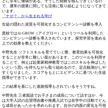
とに非常に価値がある。そうした経験を積んできているの
で、通常の授業に関しても活発に取り組むようになってきて
います。
「ナゼ？」から生まれる学び
生徒の隠れた資質を可視化するコンピテンシー診断を導入
貴校ではAi GROW（アイグロー）というツールを利用した
コンピテンシー診断を導入されています。探究学習を進める
上での効果を教えてください
中野先生
ソフトスキルを育てていく際、教育効果を可視化
することが非常に難しい面があります。このツールを利用す
ることで、例えば起業家精神教育ではこのスキルを伸ばした
いという思いを持ちながら取り組めるので、定点観測がしや
すくなりました。スコアをもとにエビデンスに基づいた生徒
指導ができています。
この結果を基にした進路指導もされているそうですね。
中野先生
三者面談でお子さまの成長について話すほか、今
は大学入試の志望理由書や推薦入試では在学中の活動でどん
な成長があったかを求められます。自分の内面の変化を可視