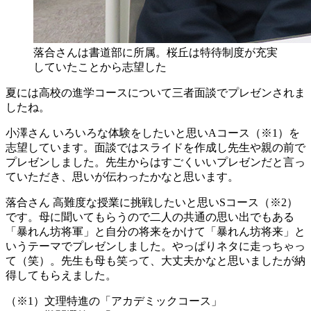
落合さんは書道部に所属。桜丘は特待制度が充実
していたことから志望した
夏には高校の進学コースについて三者面談でプレゼンされま
したね。
小澤さん
いろいろな体験をしたいと思いAコース（※1）を
志望しています。面談ではスライドを作成し先生や親の前で
プレゼンしました。先生からはすごくいいプレゼンだと言っ
ていただき、思いが伝わったかなと思います。
落合さん
高難度な授業に挑戦したいと思いSコース（※2）
です。母に聞いてもらうので二人の共通の思い出でもある
「暴れん坊将軍」と自分の将来をかけて「暴れん坊将来」と
いうテーマでプレゼンしました。やっぱりネタに走っちゃっ
て（笑）。先生も母も笑って、大丈夫かなと思いましたが納
得してもらえました。
（※1）文理特進の「アカデミックコース」