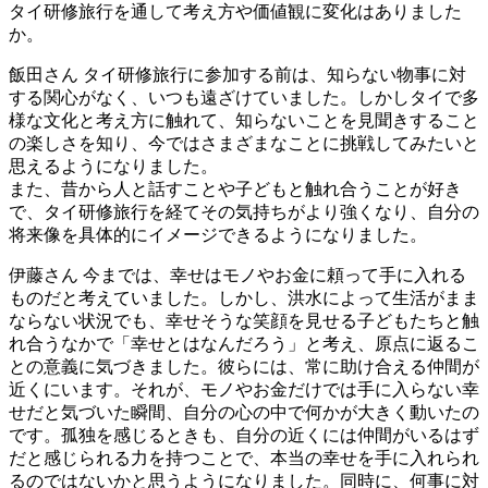
タイ研修旅行を通して考え方や価値観に変化はありました
か。
飯田さん
タイ研修旅行に参加する前は、知らない物事に対
する関心がなく、いつも遠ざけていました。しかしタイで多
様な文化と考え方に触れて、知らないことを見聞きすること
の楽しさを知り、今ではさまざまなことに挑戦してみたいと
思えるようになりました。
また、昔から人と話すことや子どもと触れ合うことが好き
で、タイ研修旅行を経てその気持ちがより強くなり、自分の
将来像を具体的にイメージできるようになりました。
伊藤さん
今までは、幸せはモノやお金に頼って手に入れる
ものだと考えていました。しかし、洪水によって生活がまま
ならない状況でも、幸せそうな笑顔を見せる子どもたちと触
れ合うなかで「幸せとはなんだろう」と考え、原点に返るこ
との意義に気づきました。彼らには、常に助け合える仲間が
近くにいます。それが、モノやお金だけでは手に入らない幸
せだと気づいた瞬間、自分の心の中で何かが大きく動いたの
です。孤独を感じるときも、自分の近くには仲間がいるはず
だと感じられる力を持つことで、本当の幸せを手に入れられ
るのではないかと思うようになりました。同時に、何事に対