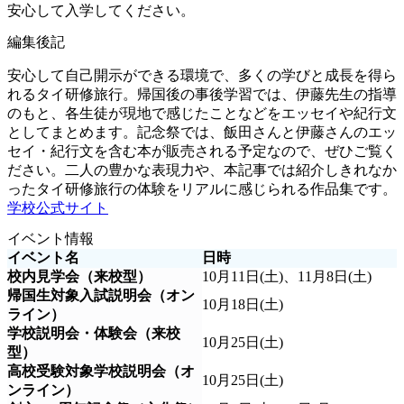
安心して入学してください。
編集後記
安心して自己開示ができる環境で、多くの学びと成長を得ら
れるタイ研修旅行。帰国後の事後学習では、伊藤先生の指導
のもと、各生徒が現地で感じたことなどをエッセイや紀行文
としてまとめます。記念祭では、飯田さんと伊藤さんのエッ
セイ・紀行文を含む本が販売される予定なので、ぜひご覧く
ださい。二人の豊かな表現力や、本記事では紹介しきれなか
ったタイ研修旅行の体験をリアルに感じられる作品集です。
学校公式サイト
イベント情報
イベント名
日時
校内見学会（来校型）
10月11日(土)、11月8日(土)
帰国生対象入試説明会（オン
10月18日(土)
ライン）
学校説明会・体験会（来校
10月25日(土)
型）
高校受験対象学校説明会（オ
10月25日(土)
ンライン）