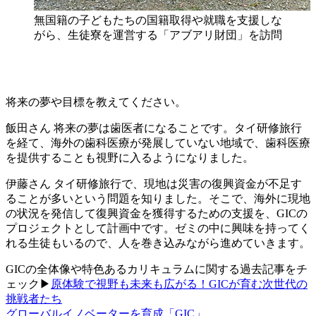
無国籍の子どもたちの国籍取得や就職を支援しな
がら、生徒寮を運営する「アブアリ財団」を訪問
将来の夢や目標を教えてください。
飯田さん
将来の夢は歯医者になることです。タイ研修旅行
を経て、海外の歯科医療が発展していない地域で、歯科医療
を提供することも視野に入るようになりました。
伊藤さん
タイ研修旅行で、現地は災害の復興資金が不足す
ることが多いという問題を知りました。そこで、海外に現地
の状況を発信して復興資金を獲得するための支援を、GICの
プロジェクトとして計画中です。ゼミの中に興味を持ってく
れる生徒もいるので、人を巻き込みながら進めていきます。
GICの全体像や特色あるカリキュラムに関する過去記事をチ
ェック▶
原体験で視野も未来も広がる！GICが育む次世代の
挑戦者たち
グローバルイノベーターを育成「GIC」