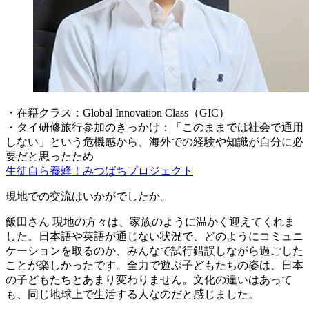
・在籍クラス：Global Innovation Class（GIC）
・タイ研修旅行参加のきっかけ：「このままでは社会で通用
しない」という危機感から、海外での経験や知識が自分に必
要だと思ったため
生徒自ら養蜂！みつばちプロジェクト
現地での交流はいかがでしたか。
飯田さん
現地の方々は、家族のように温かく迎えてくれま
した。日本語や英語が通じない状況で、どのようにコミュニ
ケーションを取るのか、みんなで試行錯誤しながら過ごした
ことが楽しかったです。全力で遊ぶ子どもたちの姿は、日本
の子どもたちとあまり変わりません。文化の違いはあって
も、同じ地球上で生活する人なのだと感じました。