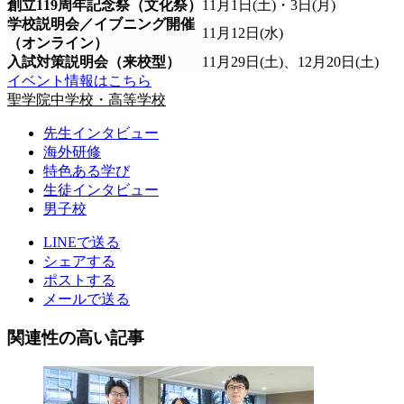
創立119周年記念祭（文化祭）
11月1日(土)・3日(月)
学校説明会／イブニング開催
11月12日(水)
（オンライン）
入試対策説明会（来校型）
11月29日(土)、12月20日(土)
イベント情報はこちら
聖学院中学校・高等学校
先生インタビュー
海外研修
特色ある学び
生徒インタビュー
男子校
LINEで送る
シェアする
ポストする
メールで送る
関連性の高い記事