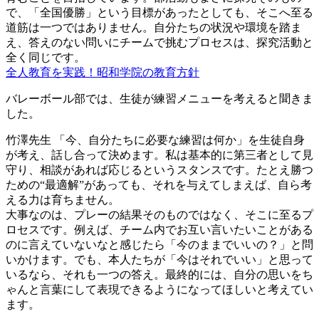
で、「全国優勝」という目標があったとしても、そこへ至る
道筋は一つではありません。自分たちの状況や環境を踏ま
え、答えのない問いにチームで挑むプロセスは、探究活動と
全く同じです。
全人教育を実践！昭和学院の教育方針
バレーボール部では、生徒が練習メニューを考えると聞きま
した。
竹澤先生
「今、自分たちに必要な練習は何か」を生徒自身
が考え、話し合って決めます。私は基本的に第三者として見
守り、相談があれば応じるというスタンスです。たとえ勝つ
ための“最適解”があっても、それを与えてしまえば、自ら考
える力は育ちません。
大事なのは、プレーの結果そのものではなく、そこに至るプ
ロセスです。例えば、チーム内でお互い言いたいことがある
のに言えていないなと感じたら「今のままでいいの？」と問
いかけます。でも、本人たちが「今はそれでいい」と思って
いるなら、それも一つの答え。最終的には、自分の思いをち
ゃんと言葉にして表現できるようになってほしいと考えてい
ます。