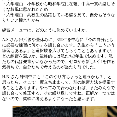
・入学理由：小学校から昭和学院に在籍。中高一貫の楽しそ
うな校風に惹かれたため
・入部理由：高校生の活躍している姿を見て、自分もそうな
りたいと憧れたから
練習メニューは、どのように決めていますか。
A.S.さん
部活後や昼休みに、3年生を中心に「今の自分たち
に必要な練習は何か」を話し合います。先生から「こういう
練習もあるよ」と選択肢を広げてもらうこともありますが、
どの練習を選ぶか、最終的には私たち3年生で決めます。私
たちの代は先輩がいなかったので、ゼロから新しい部を作る
気持ちで、自分たちで考えるのが当たり前でした。
H.N.さん
練習中にも「このやり方ちょっと違うかも？」と
思ったら、そこで一度立ち止まって、別の練習方法を提案す
ることもあります。やってみて合わなければ、またみんなで
話し合って修正する、その繰り返しですね。正解が一つでは
ないので、柔軟に考えるようになったと思います。