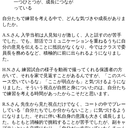
一つひとつが、成長につなが
っている
自分たちで練習を考える中で、どんな気づきや成長がありま
したか。
A.S.さん
入学当初は人見知りが激しく、人と話すのが苦手
でした。でも、部活でコミュニケーションを重ねるうちに自
分の意見を伝えることに抵抗がなくなり、今ではクラスで委
員長を務めるなど、積極的に前に出られるようになりまし
た。
H.N.さん
練習試合の様子を動画で撮ってくれる保護者の方
がいて、それを家で見返すことがあるんですが、「このスペ
ース空いているな」「ここが弱点かも」と気づけるようにな
りました。そういう視点が自然と身についたのは、自分たち
で練習を考える時間があったからこそだと思います。
R.S.さん
先生から見た視点だけでなく、コートの中でプレー
している「自分たちでしか分からないこと」に気づけるよう
になりました。それに伴い私自身の意識も大きく成長しまし
た。もともと消極的で挑戦することが苦手でしたが、副キャ