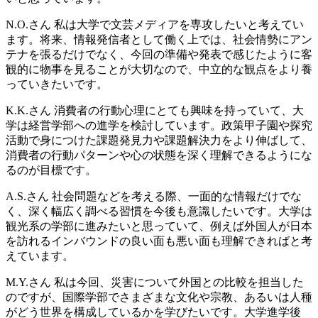
N.O.さん
私は大学で文芸メディアを専攻したいと考えてい
ます。将来、情報発信者として働く上では、社会情勢にアン
テナを張るだけでなく、今回の準備や発表で感じたように客
観的に物事を見ることが大切なので、中立的な観点をより養
っていきたいです。
K.K.さん
消費者の行動心理にとても興味を持っていて、大
学は経営学部への進学を検討しています。政策甲子園や探究
活動で身につけた課題発見力や課題解決力をより伸ばして、
消費者の行動パターンや心の状態を深く理解できるようにな
るのが目標です。
A.S.さん
社会問題などを考える際、一面的な情報だけでな
く、深く幅広く調べる習慣を今後も意識したいです。大学は
観光系の学部に進みたいと思っていて、例えば外国人が日本
を訪れるインバウンドの良い面も悪い面も理解できればと考
えています。
M.Y.さん
私は今回、災害について外国との比較を担当した
のですが、国際学部でさまざまな文化や宗教、あるいは人種
がどう世界を構成しているかを学びたいです。大学進学後