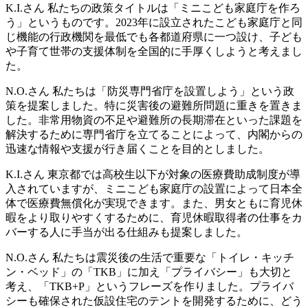
K.I.さん
私たちの政策タイトルは「ミニこども家庭庁を作ろ
う」というものです。2023年に設立されたこども家庭庁と同
じ機能の行政機関を最低でも各都道府県に一つ設け、子ども
や子育て世帯の支援体制を全国的に手厚くしようと考えまし
た。
N.O.さん
私たちは「防災専門省庁を設置しよう」という政
策を提案しました。特に災害後の避難所問題に重きを置きま
した。非常用物資の不足や避難所の長期滞在といった課題を
解決するために専門省庁を立てることによって、内閣からの
迅速な情報や支援が行き届くことを目的としました。
K.I.さん
東京都では高校生以下が対象の医療費助成制度が導
入されていますが、ミニこども家庭庁の設置によって日本全
体で医療費無償化が実現できます。また、男女ともに育児休
暇をより取りやすくするために、育児休暇取得者の仕事をカ
バーする人に手当が出る仕組みも提案しました。
N.O.さん
私たちは震災後の生活で重要な「トイレ・キッチ
ン・ベッド」の「TKB」に加え「プライバシー」も大切と
考え、「TKB+P」というフレーズを作りました。プライバ
シーも確保された仮設住宅のテントを開発するために、どう