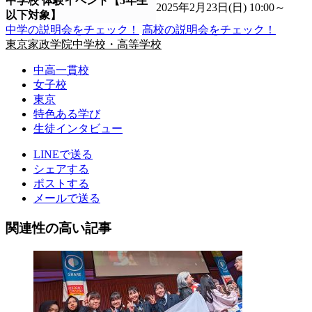
中学校 体験イベント【5年生
2025年2月23日(日) 10:00～
以下対象】
中学の説明会をチェック！
高校の説明会をチェック！
東京家政学院中学校・高等学校
中高一貫校
女子校
東京
特色ある学び
生徒インタビュー
LINEで送る
シェアする
ポストする
メールで送る
関連性の高い記事