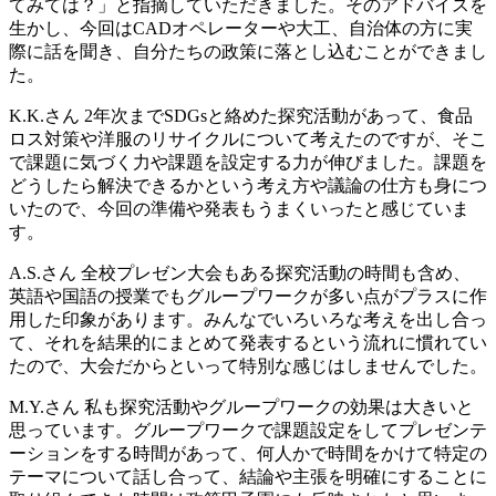
てみては？」と指摘していただきました。そのアドバイスを
生かし、今回はCADオペレーターや大工、自治体の方に実
際に話を聞き、自分たちの政策に落とし込むことができまし
た。
K.K.さん
2年次までSDGsと絡めた探究活動があって、食品
ロス対策や洋服のリサイクルについて考えたのですが、そこ
で課題に気づく力や課題を設定する力が伸びました。課題を
どうしたら解決できるかという考え方や議論の仕方も身につ
いたので、今回の準備や発表もうまくいったと感じていま
す。
A.S.さん
全校プレゼン大会もある探究活動の時間も含め、
英語や国語の授業でもグループワークが多い点がプラスに作
用した印象があります。みんなでいろいろな考えを出し合っ
て、それを結果的にまとめて発表するという流れに慣れてい
たので、大会だからといって特別な感じはしませんでした。
M.Y.さん
私も探究活動やグループワークの効果は大きいと
思っています。グループワークで課題設定をしてプレゼンテ
ーションをする時間があって、何人かで時間をかけて特定の
テーマについて話し合って、結論や主張を明確にすることに