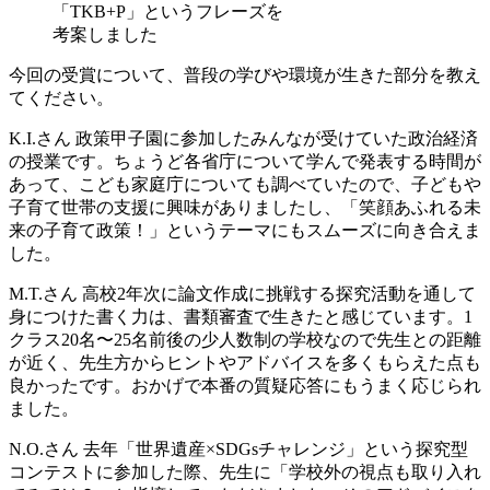
「TKB+P」というフレーズを
考案しました
今回の受賞について、普段の学びや環境が生きた部分を教え
てください。
K.I.さん
政策甲子園に参加したみんなが受けていた政治経済
の授業です。ちょうど各省庁について学んで発表する時間が
あって、こども家庭庁についても調べていたので、子どもや
子育て世帯の支援に興味がありましたし、「笑顔あふれる未
来の子育て政策！」というテーマにもスムーズに向き合えま
した。
M.T.さん
高校2年次に論文作成に挑戦する探究活動を通して
身につけた書く力は、書類審査で生きたと感じています。1
クラス20名〜25名前後の少人数制の学校なので先生との距離
が近く、先生方からヒントやアドバイスを多くもらえた点も
良かったです。おかげで本番の質疑応答にもうまく応じられ
ました。
N.O.さん
去年「世界遺産×SDGsチャレンジ」という探究型
コンテストに参加した際、先生に「学校外の視点も取り入れ