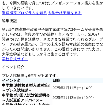
も、今回の経験で身につけたプレゼンテーション能力を生か
していきたいです。
進路指導プログラムを知る
大学合格実績を見る
編集後記
第2回全国高校生政策甲子園で家政学院の2チームが受賞を果
たしたのは、普段の学びの賜物と言えるでしょう。SDGsと
関連づけた探究活動や、さまざまな授業で行われるグループ
ワークの積み重ねが、日本の未来を照らす政策の発案につな
がったのは間違いありません。この過程で身につけた力は、
大学進学後などもしっかりと生きるはずです。
学校公式サイト
イベント紹介
プレ入試解説は6年生が対象です。
イベント名
日時
中学校 適性検査型入試対策3
2025年1月11日(土) 14:00～
～プレ入試解説～
中学校 第4回入試対策説明会
2025年1月12日(日) 10:00～
～入試直前アドバイス～