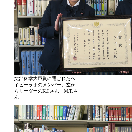
文部科学大臣賞に選ばれたベ
イビーラボのメンバー。左か
らリーダーのK.I.さん、M.T.さ
ん