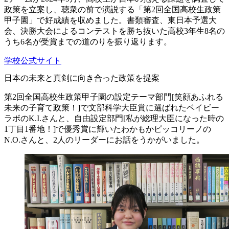
政策を立案し、聴衆の前で演説する「第2回全国高校生政策
甲子園」で好成績を収めました。書類審査、東日本予選大
会、決勝大会によるコンテストを勝ち抜いた高校3年生8名の
うち6名が受賞までの道のりを振り返ります。
学校公式サイト
日本の未来と真剣に向き合った政策を提案
第2回全国高校生政策甲子園の設定テーマ部門[笑顔あふれる
未来の子育て政策！]で文部科学大臣賞に選ばれたベイビー
ラボのK.I.さんと、自由設定部門[私が総理大臣になった時の
1丁目1番地！]で優秀賞に輝いたわかもかピッコリーノの
N.O.さんと、2人のリーダーにお話をうかがいました。