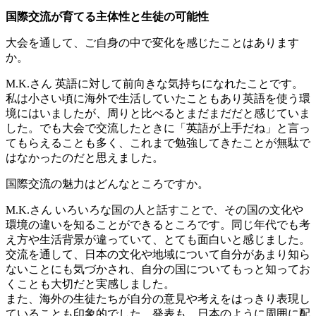
国際交流が育てる主体性と生徒の可能性
大会を通して、ご自身の中で変化を感じたことはあります
か。
M.K.さん
英語に対して前向きな気持ちになれたことです。
私は小さい頃に海外で生活していたこともあり英語を使う環
境にはいましたが、周りと比べるとまだまだだと感じていま
した。でも大会で交流したときに「英語が上手だね」と言っ
てもらえることも多く、これまで勉強してきたことが無駄で
はなかったのだと思えました。
国際交流の魅力はどんなところですか。
M.K.さん
いろいろな国の人と話すことで、その国の文化や
環境の違いを知ることができるところです。同じ年代でも考
え方や生活背景が違っていて、とても面白いと感じました。
交流を通して、日本の文化や地域について自分があまり知ら
ないことにも気づかされ、自分の国についてもっと知ってお
くことも大切だと実感しました。
また、海外の生徒たちが自分の意見や考えをはっきり表現し
ていることも印象的でした。発表も、日本のように周囲に配