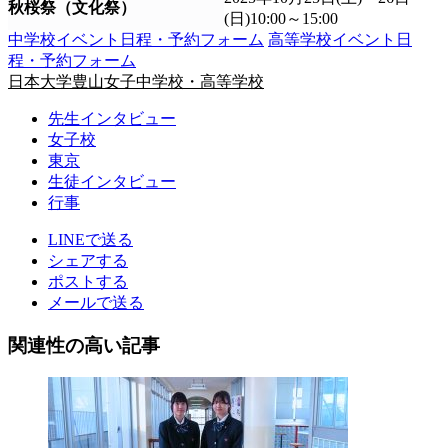
秋桜祭（文化祭）
(日)10:00～15:00
中学校イベント日程・予約フォーム
高等学校イベント日
程・予約フォーム
日本大学豊山女子中学校・高等学校
先生インタビュー
女子校
東京
生徒インタビュー
行事
LINEで送る
シェアする
ポストする
メールで送る
関連性の高い記事