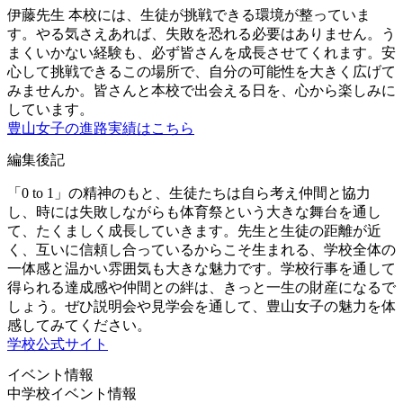
伊藤先生
本校には、生徒が挑戦できる環境が整っていま
す。やる気さえあれば、失敗を恐れる必要はありません。う
まくいかない経験も、必ず皆さんを成長させてくれます。安
心して挑戦できるこの場所で、自分の可能性を大きく広げて
みませんか。皆さんと本校で出会える日を、心から楽しみに
しています。
豊山女子の進路実績はこちら
編集後記
「0 to 1」の精神のもと、生徒たちは自ら考え仲間と協力
し、時には失敗しながらも体育祭という大きな舞台を通し
て、たくましく成長していきます。先生と生徒の距離が近
く、互いに信頼し合っているからこそ生まれる、学校全体の
一体感と温かい雰囲気も大きな魅力です。学校行事を通して
得られる達成感や仲間との絆は、きっと一生の財産になるで
しょう。ぜひ説明会や見学会を通して、豊山女子の魅力を体
感してみてください。
学校公式サイト
イベント情報
中学校イベント情報