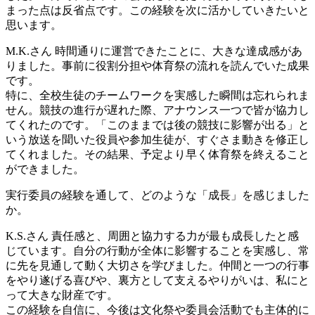
まった点は反省点です。この経験を次に活かしていきたいと
思います。
M.K.さん
時間通りに運営できたことに、大きな達成感があ
りました。事前に役割分担や体育祭の流れを読んでいた成果
です。
特に、全校生徒のチームワークを実感した瞬間は忘れられま
せん。競技の進行が遅れた際、アナウンス一つで皆が協力し
てくれたのです。「このままでは後の競技に影響が出る」と
いう放送を聞いた役員や参加生徒が、すぐさま動きを修正し
てくれました。その結果、予定より早く体育祭を終えること
ができました。
実行委員の経験を通して、どのような「成長」を感じました
か。
K.S.さん
責任感と、周囲と協力する力が最も成長したと感
じています。自分の行動が全体に影響することを実感し、常
に先を見通して動く大切さを学びました。仲間と一つの行事
をやり遂げる喜びや、裏方として支えるやりがいは、私にと
って大きな財産です。
この経験を自信に、今後は文化祭や委員会活動でも主体的に