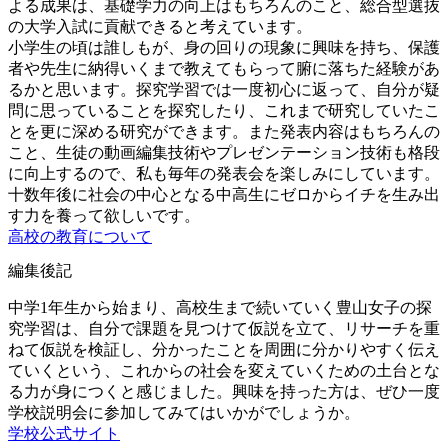
よる成果は、基礎学力の向上はもちろんのこと、総合型選抜
の大学入試に貢献できると考えています。
小学生の頃は誰しもが、身の回りの現象に興味を持ち、保護
者や先生に納得いくまで教えてもらって腑に落ちた経験があ
るかと思います。探究学習では一度初心に返って、自分が疑
問に思っていることを探究したり、これまで研究していたこ
とを更に深める研究ができます。また発表内容はもちろんの
こと、生徒の動画編集技術やプレゼンテーション技術も格段
に向上するので、私も毎年の発表会を楽しみにしています。
十数年後に社会の中心となる中高生にゼロからイチを生み出
す力を養って欲しいです。
高校の教育について
編集後記
中学1年生から始まり、高校生まで続いていく豊山女子の探
究学習は、自分で課題を見つけて仮説を立て、リサーチを重
ねて仮説を検証し、分かったことを周囲に分かりやすく伝え
ていくという、これからの社会を変えていくための土台とな
る力が身につくと感じました。興味を持った方は、ぜひ一度
学校説明会に参加してみてはいかがでしょうか。
学校公式サイト