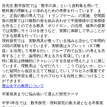
谷先生
数学探究では「数学の泉」という資料集を用いて、
教科書の理解をより深めるための考察を行っています。ま
た、正負の数の導入では「トランプゲーム」の実施、空間図
形の授業では11種類の形を組み合わせて平面模様や立体模様
を作ることのできる教具「ポリドロン」の活用、確率の授業
では実際にサイコロを使うなど、実際に体験して学ぶことが
できる授業を行っています。
理科探究では、実験用具が整っている強みも活かして年間約
20回の実験を行っています。実験後はタブレット（ICT機
器）を活用して考察を行い、グループ内でお互いの考えを共
有することで、論理的に考える力を育成しています。
特に最近は積極的にチャレンジする生徒が増えたように感じ
ています。理数系は「なぜだろう」「こうではないか」とい
った疑問から仮説を立てて検証していくプロセスが重要です
が、探究学習を通してそのプロセスを自然と身につけること
ができます。
豊山女子の教育について
卒業発表までに悩み抜いて選んだ研究テーマ
中学3年生では、数学探究・理科探究の集大成となる卒業発