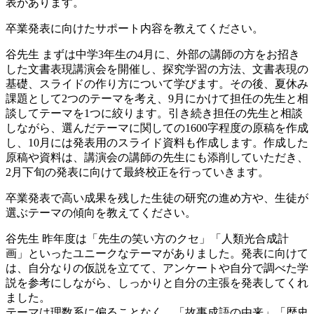
表があります。
卒業発表に向けたサポート内容を教えてください。
谷先生
まずは中学3年生の4月に、外部の講師の方をお招き
した文書表現講演会を開催し、探究学習の方法、文書表現の
基礎、スライドの作り方について学びます。その後、夏休み
課題として2つのテーマを考え、9月にかけて担任の先生と相
談してテーマを1つに絞ります。引き続き担任の先生と相談
しながら、選んだテーマに関しての1600字程度の原稿を作成
し、10月には発表用のスライド資料も作成します。作成した
原稿や資料は、講演会の講師の先生にも添削していただき、
2月下旬の発表に向けて最終校正を行っていきます。
卒業発表で高い成果を残した生徒の研究の進め方や、生徒が
選ぶテーマの傾向を教えてください。
谷先生
昨年度は「先生の笑い方のクセ」「人類光合成計
画」といったユニークなテーマがありました。発表に向けて
は、自分なりの仮説を立てて、アンケートや自分で調べた学
説を参考にしながら、しっかりと自分の主張を発表してくれ
ました。
テーマは理数系に偏ることなく、「故事成語の由来」「歴史