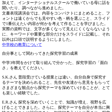
加えて、インターナショナルスクールで働いている母に話を
聞いたり、調べながら進めました。
文書表現講演会では、内容をコンパクトにまとめること、フ
ォントは遠くからでも見やすい色・柄を選ぶこと、スライド
で1番伝えたい内容が何かを考えて作ることを学びました。
実際の資料では、文字が多くなって見えにくくならないよう
に、キーワードや重要な部分だけをスライドに記載し、それ
以外は口頭で説明するようにしました。
中学校の教育について
自分事として関わってきた探究学習の成果
中学3年間をかけて取り組んで分かった、探究学習の「面白
さ」を教えてください。
S.K.さん
普段受けている授業とは違い、自分自身で探究す
るテーマを決められること、先生や友達から意見をもらって
さまざまな観点から探究テーマを深めていけることが、とて
も楽しい経験でした。
E.R.さん
探究を深めていくことで、知識が増え、視野を広
げることできました。さらに、探究テーマを自分が本当に興