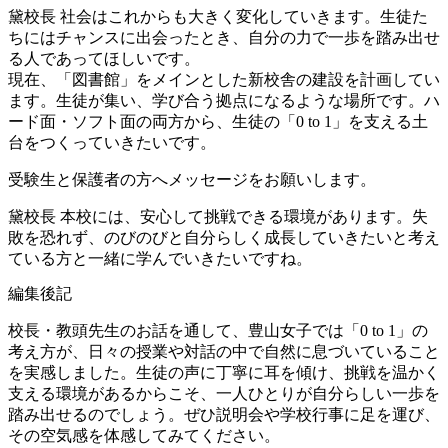
黛校長
社会はこれからも大きく変化していきます。生徒た
ちにはチャンスに出会ったとき、自分の力で一歩を踏み出せ
る人であってほしいです。
現在、「図書館」をメインとした新校舎の建設を計画してい
ます。生徒が集い、学び合う拠点になるような場所です。ハ
ード面・ソフト面の両方から、生徒の「0 to 1」を支える土
台をつくっていきたいです。
受験生と保護者の方へメッセージをお願いします。
黛校長
本校には、安心して挑戦できる環境があります。失
敗を恐れず、のびのびと自分らしく成長していきたいと考え
ている方と一緒に学んでいきたいですね。
編集後記
校長・教頭先生のお話を通して、豊山女子では「0 to 1」の
考え方が、日々の授業や対話の中で自然に息づいていること
を実感しました。生徒の声に丁寧に耳を傾け、挑戦を温かく
支える環境があるからこそ、一人ひとりが自分らしい一歩を
踏み出せるのでしょう。ぜひ説明会や学校行事に足を運び、
その空気感を体感してみてください。