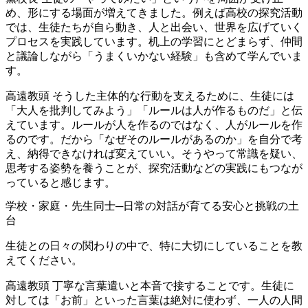
め、形にする場面が増えてきました。例えば高校の探究活動
では、生徒たちが自ら動き、人と出会い、世界を広げていく
プロセスを実践しています。机上の学習にとどまらず、仲間
と議論しながら「うまくいかない経験」も含めて学んでいま
す。
高遠教頭
そうした主体的な行動を支えるために、生徒には
「大人を批判してみよう」「ルールは人が作るものだ」と伝
えています。ルールが人を作るのではなく、人がルールを作
るのです。だから「なぜそのルールがあるのか」を自分で考
え、納得できなければ変えていい。そうやって常識を疑い、
思考する姿勢を養うことが、探究活動などの実践にもつなが
っていると感じます。
学校・家庭・先生同士─日常の対話が育てる安心と挑戦の土
台
生徒との日々の関わりの中で、特に大切にしていることを教
えてください。
高遠教頭
丁寧な言葉遣いと本音で接することです。生徒に
対しては「お前」といった言葉は絶対に使わず、一人の人間