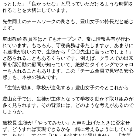
っとした」「良かったな」と思っていただけるような時間を
作ることを大切にしています。
先生同士のチームワークの良さも、豊山女子の特長だと感じ
ます。
車田教頭
教員室はとてもオープンで、常に情報共有が行わ
れています。もちろん、守秘義務は果たしますが、あまりに
も連携が良いので、生徒から「〇〇先生に言ったでしょ！」
と怒られることもあるくらいです。例えば、クラスでの出来
事を部活動の顧問が知っていて、絶妙なタイミングでフォロ
ーを入れることもあります。この「チーム全員で見守る安心
感」も、本校の強みです。
「生徒が動き、学校が進化する」豊山女子の今とこれから
豊山女子では、生徒が主体となって学校を動かす取り組みが
多く見られます。その背景には、どのような考えがあるので
しょうか。
黛校長
生徒が「やってみたい」と声を上げたときに否定せ
ず、どうすれば実現できるかを一緒に考えるようにしていま
す。ただし、すぐに「OK」を出すとは限りません。「本気