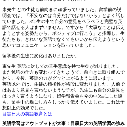
東先生
どの生徒も前向きに頑張っていました。留学前の説
明会では、「不安なのは自分だけではないから」とよく話し
ていました。3年生の中で自分の意見をペラペラと完璧な英
語で話せる人はまずいません。ですから「大事なことは伝え
ようとする姿勢だから、ポジティブに行こう」と指導し、生
徒たちも、きれいな英語でなくてもいいから伝えようという
思いでコミュニケーションを取っていました。
留学後の生徒に変化はありましたか。
東先生
英語に対しての苦手意識を持つ生徒が減りました。
また勉強の仕方も変わってきたようで、前向きに取り組んで
おり、今後、英語の力がグッと上がるように思います。
英語以外では、生徒の積極性が格段に変わりました。人前で
はあまり意見を言わないような子が、先生にも自分の意見を
はっきり言うようになり、留学報告会を今の中3生にした際
も、留学中の過ごし方をしっかり伝えていました。これは予
想以上の効果でした。
目黒日大の英語教育とは
英語学習はアウトプットが大事！目黒日大の英語学習の強み