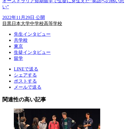
オーストラリア短期留学で生徒に芽生えた“英語への熱い思
い”
2022年11月29日 公開
目黒日本大学中学校高等学校
先生インタビュー
共学校
東京
生徒インタビュー
留学
LINEで送る
シェアする
ポストする
メールで送る
関連性の高い記事