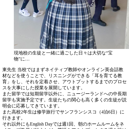
現地校の生徒と一緒に過ごした日々は大切な“宝
物”に…
東先生
当校ではまずネイティブ教師やオンライン英会話教
材などを使うことで、リスニングができる「耳を育てる教
育」をし、それを定着させ、アウトプットするまでのプロセ
スを大事にした授業を展開しています。
また留学では短期留学以外に、ニュージーランドへの中長期
留学も実施予定です。生徒たちの関心も高く多くの生徒が説
明会に応募してきています。
また高校2年生は修学旅行でサンフランシスコ（4泊6日）に
行きます。
それ以外にもEnglish Dayでは週1回、朝のホームルームをネ