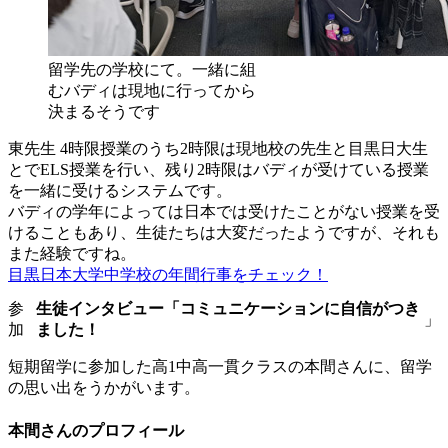
留学先の学校にて。一緒に組
むバディは現地に行ってから
決まるそうです
東先生
4時限授業のうち2時限は現地校の先生と目黒日大生
とでELS授業を行い、残り2時限はバディが受けている授業
を一緒に受けるシステムです。
バディの学年によっては日本では受けたことがない授業を受
けることもあり、生徒たちは大変だったようですが、それも
また経験ですね。
目黒日本大学中学校の年間行事をチェック！
参
生徒インタビュー「コミュニケーションに自信がつき
」
加
ました！
短期留学に参加した高1中高一貫クラスの本間さんに、留学
の思い出をうかがいます。
本間さんのプロフィール