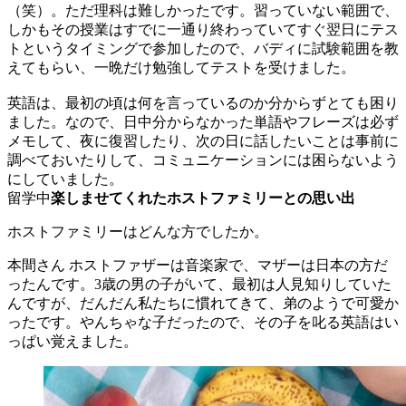
（笑）。ただ理科は難しかったです。習っていない範囲で、
しかもその授業はすでに一通り終わっていてすぐ翌日にテス
トというタイミングで参加したので、バディに試験範囲を教
えてもらい、一晩だけ勉強してテストを受けました。
英語は、最初の頃は何を言っているのか分からずとても困り
ました。なので、日中分からなかった単語やフレーズは必ず
メモして、夜に復習したり、次の日に話したいことは事前に
調べておいたりして、コミュニケーションには困らないよう
にしていました。
留学中
楽しませてくれたホストファミリーとの思い出
ホストファミリーはどんな方でしたか。
本間さん
ホストファザーは音楽家で、マザーは日本の方だ
ったんです。3歳の男の子がいて、最初は人見知りしていた
んですが、だんだん私たちに慣れてきて、弟のようで可愛か
ったです。やんちゃな子だったので、その子を叱る英語はい
っぱい覚えました。