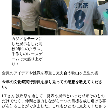
カジノをテーマに
した展示をした高
校2年生のクラス。
手作りのレースゲ
ームで大盛り上が
り！
全員のアイデアや挑戦を尊重し支え合う狭山ヶ丘生の姿
今年の文化祭実行委員を振り返っての感想を教えてくださ
い。
I.T.さん
狭丘祭を通して、発表や展示といった成果そのもの
だけでなく、仲間と協力しながら一つの目標を成し遂げる喜
びを知ることができました。これもひとえに支えてくださっ