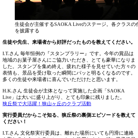
生徒会が主催するSAOKA Liveのステージ。各クラス
を披露する
生徒や先生、来場者から好評だったものを教えてください。
I.T.さん
毎年恒例の『スタンプラリー』です。今年の賞品は
地域のお菓子屋さんにご協力いただき、とても豪華になりま
した。スタンプを集め終え、疲れた様子を見せていた方々の
表情も、景品を受け取った瞬間にパッと明るくなるのです。
多くの生徒や来場者に喜んでいただけたと思います。
H.K.さん
生徒会が主体となって実施した企画「SAOKA
Live」は大いに盛り上がり、とても印象に残りました。
狭丘祭で大活躍！狭山ヶ丘のクラブ活動
実行委員だからこそ知る、狭丘祭の裏側エピソードを教えて
ください！
I.T.さん
文化祭実行委員は、離れた場所にいても円滑に連絡