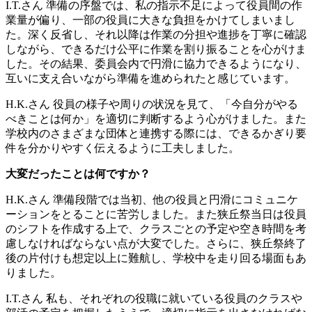
I.T.さん
準備の序盤では、私の指示不足によって役員間の作
業量が偏り、一部の役員に大きな負担をかけてしまいまし
た。深く反省し、それ以降は作業の分担や進捗を丁寧に確認
しながら、できるだけ公平に作業を割り振ることを心がけま
した。その結果、委員会内で円滑に協力できるようになり、
互いに支え合いながら準備を進められたと感じています。
H.K.さん
役員の様子や周りの状況を見て、「今自分がやる
べきことは何か」を適切に判断するよう心がけました。また
学校内のさまざまな団体と連携する際には、できるかぎり要
件を分かりやすく伝えるように工夫しました。
大変だったことは何ですか？
H.K.さん
準備段階では当初、他の役員と円滑にコミュニケ
ーションをとることに苦労しました。また狭丘祭当日は役員
のシフトを作成する上で、クラスごとの予定や空き時間を考
慮しなければならない点が大変でした。さらに、狭丘祭終了
後の片付けも想定以上に難航し、学校中を走り回る場面もあ
りました。
I.T.さん
私も、それぞれの役職に就いている役員のクラスや