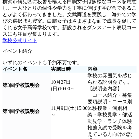
横浜市鶴見区に校舎を構える白鵬女子は多様なコースを用意
し、一人ひとりの個性や学力を丁寧に伸ばす学び舎であるこ
とがよく伝わってきました。文武両道を実践し、海外での学
びの選択肢も豊富。白鵬女子はさまざまな面で成長を促して
くれる女子高等学校です。新設されるダンスアート表現コー
スにも注目が集まります。
学校公式サイト
イベント紹介
いずれのイベントも予約不要です。
イベント名
実施日時
内容
学校の雰囲気を感じ
10月27日
られる説明会です。
第3回学校説明会
(日)10:00～
【説明会内容】
・コース紹介・募集
要項説明・コース別
11月9日(土)15:00
体験授業・個別相
第4回学校説明会
～
談・学校見学・部活
動見学・ランチ体験
推薦入試で受験を考
えている方向けの説