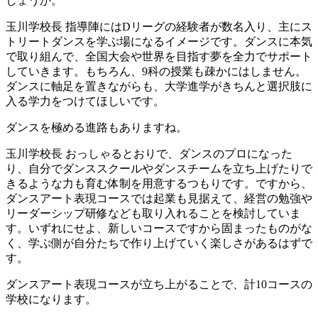
しょうか。
玉川学校長
指導陣にはDリーグの経験者が数名入り、主にス
トリートダンスを学ぶ場になるイメージです。ダンスに本気
で取り組んで、全国大会や世界を目指す夢を全力でサポート
していきます。もちろん、9科の授業も疎かにはしません。
ダンスに軸足を置きながらも、大学進学がきちんと選択肢に
入る学力をつけてほしいです。
ダンスを極める進路もありますね。
玉川学校長
おっしゃるとおりで、ダンスのプロになった
り、自分でダンススクールやダンスチームを立ち上げたりで
きるような力も育む体制を用意するつもりです。ですから、
ダンスアート表現コースでは起業も見据えて、経営の勉強や
リーダーシップ研修なども取り入れることを検討していま
す。いずれにせよ、新しいコースですから固まったものがな
く、学ぶ側が自分たちで作り上げていく楽しさがあるはずで
す。
ダンスアート表現コースが立ち上がることで、計10コースの
学校になります。