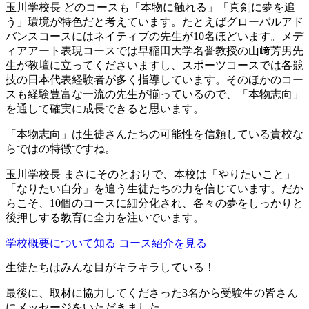
玉川学校長
どのコースも「本物に触れる」「真剣に夢を追
う」環境が特色だと考えています。たとえばグローバルアド
バンスコースにはネイティブの先生が10名ほどいます。メデ
ィアアート表現コースでは早稲田大学名誉教授の山﨑芳男先
生が教壇に立ってくださいますし、スポーツコースでは各競
技の日本代表経験者が多く指導しています。そのほかのコー
スも経験豊富な一流の先生が揃っているので、「本物志向」
を通して確実に成長できると思います。
「本物志向」は生徒さんたちの可能性を信頼している貴校な
らではの特徴ですね。
玉川学校長
まさにそのとおりで、本校は「やりたいこと」
「なりたい自分」を追う生徒たちの力を信じています。だか
らこそ、10個のコースに細分化され、各々の夢をしっかりと
後押しする教育に全力を注いでいます。
学校概要について知る
コース紹介を見る
生徒たちはみんな目がキラキラしている！
最後に、取材に協力してくださった3名から受験生の皆さん
にメッセージをいただきました。