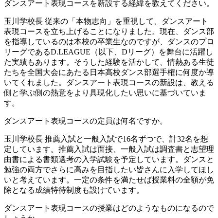
ダンスアート表現コースを新設する経緯を教えてください。
玉川学校長
従来の「本物志向」を重視して、ダンスアート
表現コースを立ち上げることになりました。現在、ダンス部
を指導しているのは本校の卒業生なのですが、ダンスのプロ
リーグであるD.LEAGUE（以下、Dリーグ）を舞台に活躍し
た実績もあります。そうした経験を活かして、情熱ある生徒
たちを全国大会にあたる日本高校ダンス部選手権に何度か導
いてくれました。ダンスアート表現コースの新設は、教える
側と学ぶ側の熱意をより具現化したい思いに基づいていま
す。
ダンスアート表現コースの定員は何名ですか。
玉川学校長
推薦入試と一般入試で16名ずつで、計32名を想
定しています。推薦入試は面接、一般入試は調査書と志望理
由書による書類選考の入学試験を予定しています。ダンスと
勉強の両方でさらに高みを目指したい皆さんに入学してほし
いと考えています。一定の条件を満たせば授業料の全額が免
除となる成績特待制度も設けています。
ダンスアート表現コースの授業はどのようなものになるので