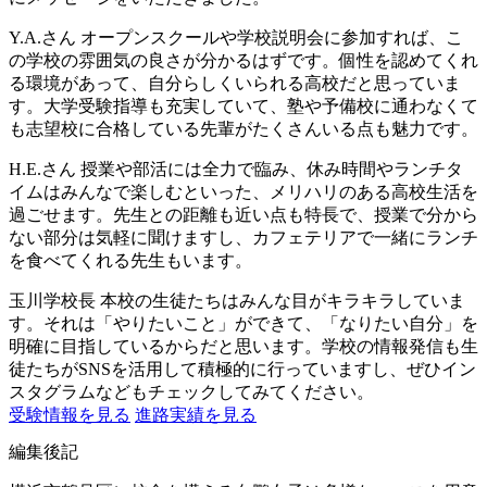
Y.A.さん
オープンスクールや学校説明会に参加すれば、こ
の学校の雰囲気の良さが分かるはずです。個性を認めてくれ
る環境があって、自分らしくいられる高校だと思っていま
す。大学受験指導も充実していて、塾や予備校に通わなくて
も志望校に合格している先輩がたくさんいる点も魅力です。
H.E.さん
授業や部活には全力で臨み、休み時間やランチタ
イムはみんなで楽しむといった、メリハリのある高校生活を
過ごせます。先生との距離も近い点も特長で、授業で分から
ない部分は気軽に聞けますし、カフェテリアで一緒にランチ
を食べてくれる先生もいます。
玉川学校長
本校の生徒たちはみんな目がキラキラしていま
す。それは「やりたいこと」ができて、「なりたい自分」を
明確に目指しているからだと思います。学校の情報発信も生
徒たちがSNSを活用して積極的に行っていますし、ぜひイン
スタグラムなどもチェックしてみてください。
受験情報を見る
進路実績を見る
編集後記