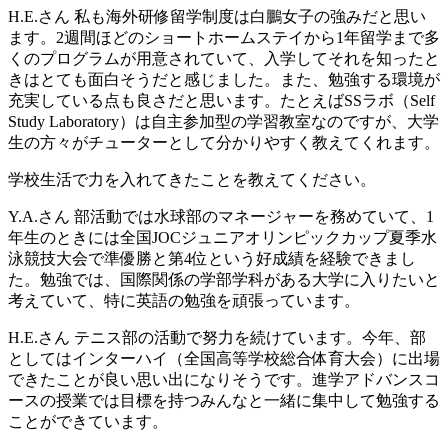
H.E.さん
私も海外研修留学制度は白鵬女子の強みだと思い
ます。2週間ほどのショートホームステイから1年留学まで多
くのプログラムが用意されていて、入学してそれを知ったと
きはとても面白そうだと感じました。また、勉強する環境が
充実している点も良さだと思います。たとえばSSラボ（Self
Study Laboratory）は自主参加型の学習教室なのですが、大学
生の方々がチューターとして分かりやすく教えてくれます。
学校生活で力を入れてきたことを教えてください。
Y.A.さん
部活動では水球部のマネージャーを務めていて、1
年生のときには全国JOCジュニアオリンピックカップ夏季水
泳競技大会で準優勝と第4位という好成績を経験できまし
た。勉強では、国際関係の学部学科がある大学に入りたいと
考えていて、特に英語の勉強を頑張っています。
H.E.さん
テニス部の活動で努力を続けています。今年、部
としてはインターハイ（全国高等学校総合体育大会）に出場
できたことが良い思い出になりそうです。進学アドバンスコ
ースの授業では目標を持つみんなと一緒に集中して勉強する
ことができています。