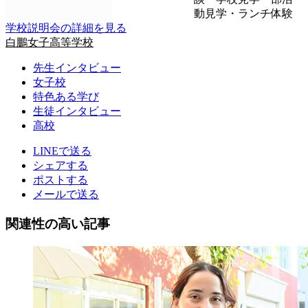
動見学・ランチ体験
学校説明会の詳細を見る
白鵬女子高等学校
先生インタビュー
女子校
特色ある学び
生徒インタビュー
高校
LINEで送る
シェアする
ポストする
メールで送る
関連性の高い記事