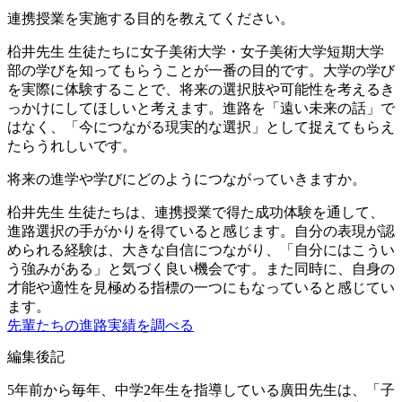
連携授業を実施する目的を教えてください。
柗井先生
生徒たちに女子美術大学・女子美術大学短期大学
部の学びを知ってもらうことが一番の目的です。大学の学び
を実際に体験することで、将来の選択肢や可能性を考えるき
っかけにしてほしいと考えます。進路を「遠い未来の話」で
はなく、「今につながる現実的な選択」として捉えてもらえ
たらうれしいです。
将来の進学や学びにどのようにつながっていきますか。
柗井先生
生徒たちは、連携授業で得た成功体験を通して、
進路選択の手がかりを得ていると感じます。自分の表現が認
められる経験は、大きな自信につながり、「自分にはこうい
う強みがある」と気づく良い機会です。また同時に、自身の
才能や適性を見極める指標の一つにもなっていると感じてい
ます。
先輩たちの進路実績を調べる
編集後記
5年前から毎年、中学2年生を指導している廣田先生は、「子