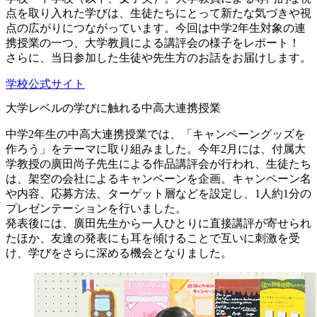
点を取り入れた学びは、生徒たちにとって新たな気づきや視
点の広がりにつながっています。今回は中学2年生対象の連
携授業の一つ、大学教員による講評会の様子をレポート！
さらに、当日参加した生徒や先生方のお話をお届けします。
学校公式サイト
大学レベルの学びに触れる中高大連携授業
中学2年生の中高大連携授業では、「キャンペーングッズを
作ろう」をテーマに取り組みました。今年2月には、付属大
学教授の廣田尚子先生による作品講評会が行われ、生徒たち
は、架空の会社によるキャンペーンを企画。キャンペーン名
や内容、応募方法、ターゲット層などを設定し、1人約1分の
プレゼンテーションを行いました。
発表後には、廣田先生から一人ひとりに直接講評が寄せられ
たほか、友達の発表にも耳を傾けることで互いに刺激を受
け、学びをさらに深める機会となりました。