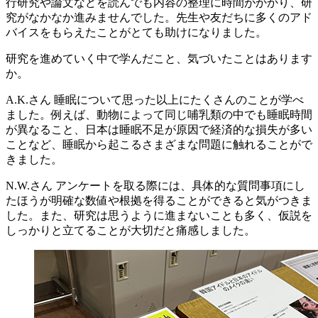
行研究や論文などを読んでも内容の整理に時間がかかり、研
究がなかなか進みませんでした。先生や友だちに多くのアド
バイスをもらえたことがとても助けになりました。
研究を進めていく中で学んだこと、気づいたことはあります
か。
A.K.さん
睡眠について思った以上にたくさんのことが学べ
ました。例えば、動物によって同じ哺乳類の中でも睡眠時間
が異なること、日本は睡眠不足が原因で経済的な損失が多い
ことなど、睡眠から起こるさまざまな問題に触れることがで
きました。
N.W.さん
アンケートを取る際には、具体的な質問事項にし
たほうが明確な数値や根拠を得ることができると気がつきま
した。また、研究は思うように進まないことも多く、仮説を
しっかりと立てることが大切だと痛感しました。