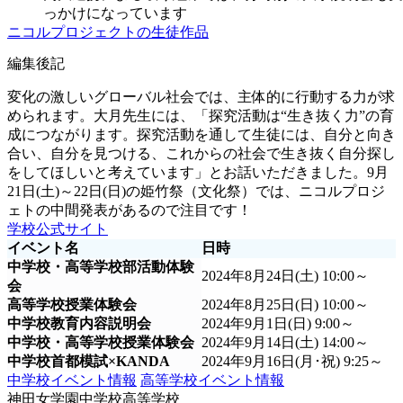
っかけになっています
ニコルプロジェクトの生徒作品
編集後記
変化の激しいグローバル社会では、主体的に行動する力が求
められます。大月先生には、「探究活動は“生き抜く力”の育
成につながります。探究活動を通して生徒には、自分と向き
合い、自分を見つける、これからの社会で生き抜く自分探し
をしてほしいと考えています」とお話いただきました。9月
21日(土)～22日(日)の姫竹祭（文化祭）では、ニコルプロジ
ェトの中間発表があるので注目です！
学校公式サイト
イベント名
日時
中学校・高等学校部活動体験
2024年8月24日(土) 10:00～
会
高等学校授業体験会
2024年8月25日(日) 10:00～
中学校教育内容説明会
2024年9月1日(日) 9:00～
中学校・高等学校授業体験会
2024年9月14日(土) 14:00～
中学校首都模試×KANDA
2024年9月16日(月･祝) 9:25～
中学校イベント情報
高等学校イベント情報
神田女学園中学校高等学校