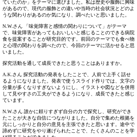
ていたのか」をテーマに選びました。私は歴史や服飾に興味
があるので、現代の服飾との違いや当時の社会状況とどのよ
うな関わりがあるのか気になり、調べたいと思いました。
N.W.さん
「味覚障害と感情の関わりについて」がテーマ
で、味覚障害があってもおいしいと感じることのできる病院
食を提案することが研究目的です。前回のテーマでも食べ物
と心理の関わりを調べたので、今回のテーマに活かせると思
いました。
探究活動を通して成長できたと思うことはありますか。
A.K.さん
探究活動の発表をしたことで、人前で上手く話せ
るようになりました。発表で使うスライド作りでは、文字の
分量が多くなりすぎないようにし、イラストや図などを併用
して見やすさの工夫ができるようになり、成長できたと感じ
ています。
N.W.さん
誰かに頼りすぎず自分の力で探究し、研究ができ
たことが大きな自信につながりました。自分で集めた根拠を
元にしっかりと自分の意見を主張できたと思います。途中で
諦めずに研究をやり遂げられたことで、たくさんのことを学