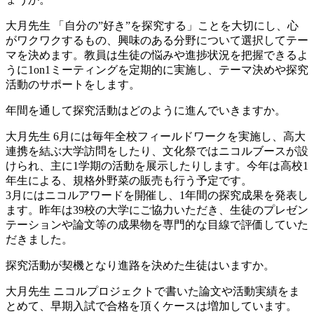
大月先生
「自分の”好き”を探究する」ことを大切にし、心
がワクワクするもの、興味のある分野について選択してテー
マを決めます。教員は生徒の悩みや進捗状況を把握できるよ
うに1on1ミーティングを定期的に実施し、テーマ決めや探究
活動のサポートをします。
年間を通して探究活動はどのように進んでいきますか。
大月先生
6月には毎年全校フィールドワークを実施し、高大
連携を結ぶ大学訪問をしたり、文化祭ではニコルブースが設
けられ、主に1学期の活動を展示したりします。今年は高校1
年生による、規格外野菜の販売も行う予定です。
3月にはニコルアワードを開催し、1年間の探究成果を発表し
ます。昨年は39校の大学にご協力いただき、生徒のプレゼン
テーションや論文等の成果物を専門的な目線で評価していた
だきました。
探究活動が契機となり進路を決めた生徒はいますか。
大月先生
ニコルプロジェクトで書いた論文や活動実績をま
とめて、早期入試で合格を頂くケースは増加しています。