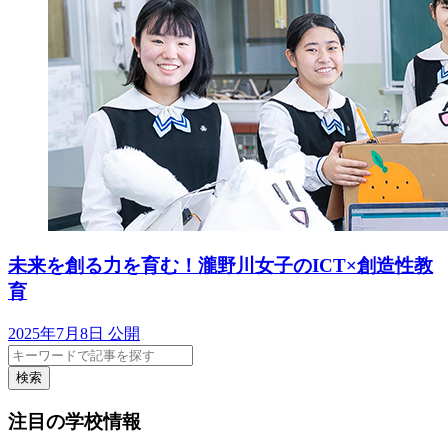
未来を創る力を育む！瀧野川女子のICT×創造性教
育
2025年7月8日 公開
検索
注目の学校情報