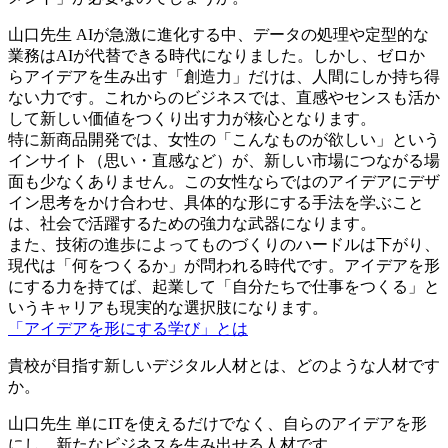
山口先生
AIが急激に進化する中、データの処理や定型的な
業務はAIが代替できる時代になりました。しかし、ゼロか
らアイデアを生み出す「創造力」だけは、人間にしか持ち得
ない力です。これからのビジネスでは、直感やセンスも活か
して新しい価値をつくり出す力が核心となります。
特に新商品開発では、女性の「こんなものが欲しい」という
インサイト（思い・直感など）が、新しい市場につながる場
面も少なくありません。この女性ならではのアイデアにデザ
イン思考をかけ合わせ、具体的な形にする手法を学ぶこと
は、社会で活躍するための強力な武器になります。
また、技術の進歩によってものづくりのハードルは下がり、
現代は「何をつくるか」が問われる時代です。アイデアを形
にする力を持てば、起業して「自分たちで仕事をつくる」と
いうキャリアも現実的な選択肢になります。
「アイデアを形にする学び」とは
貴校が目指す新しいデジタル人材とは、どのような人材です
か。
山口先生
単にITを使えるだけでなく、自らのアイデアを形
にし、新たなビジネスを生み出せる人材です。