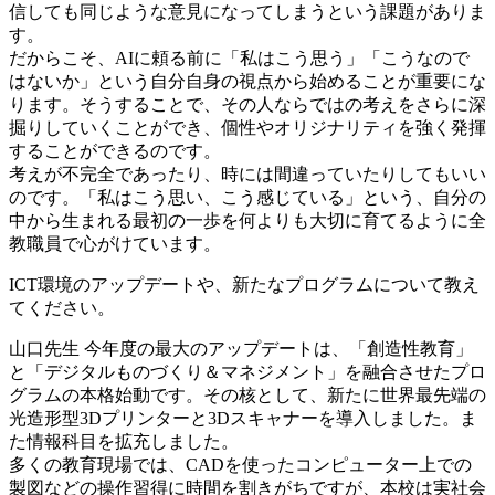
信しても同じような意見になってしまうという課題がありま
す。
だからこそ、AIに頼る前に「私はこう思う」「こうなので
はないか」という自分自身の視点から始めることが重要にな
ります。そうすることで、その人ならではの考えをさらに深
掘りしていくことができ、個性やオリジナリティを強く発揮
することができるのです。
考えが不完全であったり、時には間違っていたりしてもいい
のです。「私はこう思い、こう感じている」という、自分の
中から生まれる最初の一歩を何よりも大切に育てるように全
教職員で心がけています。
ICT環境のアップデートや、新たなプログラムについて教え
てください。
山口先生
今年度の最大のアップデートは、「創造性教育」
と「デジタルものづくり＆マネジメント」を融合させたプロ
グラムの本格始動です。その核として、新たに世界最先端の
光造形型3Dプリンターと3Dスキャナーを導入しました。ま
た情報科目を拡充しました。
多くの教育現場では、CADを使ったコンピューター上での
製図などの操作習得に時間を割きがちですが、本校は実社会