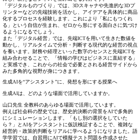
「デジタルものづくり」では、3Dスキャナや先進的な3Dプ
リンターなどの先端技術を活かし、アイデアを具体的に商品
化するプロセスを経験します。これにより「私にもつくれ
る」という自信が生まれ、ゼロから形にする面白さに気づけ
るようになるでしょう。
また「デジタル経営」では、先端ICTを用いて生きた数値を
動かし、リアルタイムで分析・判断する現代的な経営の視点
を養います。財務や経理といった数字のセンスと先端ICTを
組み合わせることで、「情報の学びはビジネスに直結する」
と実感でき、これからの社会で必要とされる経営サイドから
みた多角的な視野が身につきます。
生成AIを“アシスタント”に、発想を形にする授業へ
生成AIは、どのような場面で活用していますか。
山口先生
全教科のあらゆる場面で活用しています。
例えば社会科の歴史では、歴史的決断の背景をAIで多角的
にシミュレーションします。「もし別の選択をしていた
ら？」とAIをアシスタントに仮説検証することで、複雑な
経営的・政策的判断をリアルに学べるようになりました。語
学学習では、自習用にAIで模擬テスト問題を作成させた